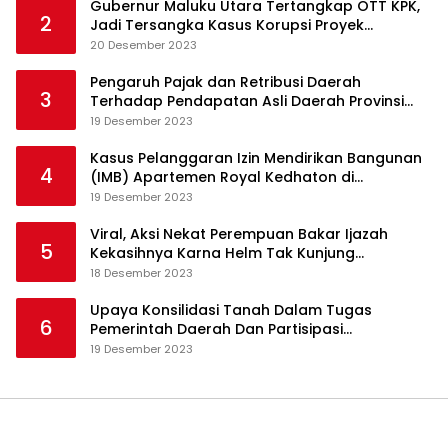
Gubernur Maluku Utara Tertangkap OTT KPK,
2
Jadi Tersangka Kasus Korupsi Proyek
Pengadaan Barang dan Jasa
20 Desember 2023
Pengaruh Pajak dan Retribusi Daerah
3
Terhadap Pendapatan Asli Daerah Provinsi
Jambi
19 Desember 2023
Kasus Pelanggaran Izin Mendirikan Bangunan
4
(IMB) Apartemen Royal Kedhaton di
Yogyakarta
19 Desember 2023
Viral, Aksi Nekat Perempuan Bakar Ijazah
5
Kekasihnya Karna Helm Tak Kunjung
Dikembalikan
18 Desember 2023
Upaya Konsilidasi Tanah Dalam Tugas
6
Pemerintah Daerah Dan Partisipasi
Masyarakat
19 Desember 2023