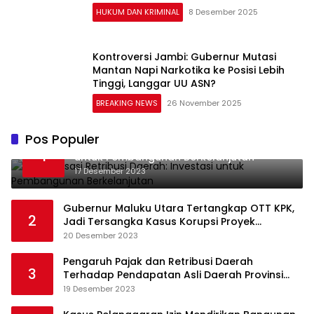
HUKUM DAN KRIMINAL
8 Desember 2025
Kontroversi Jambi: Gubernur Mutasi
Mantan Napi Narkotika ke Posisi Lebih
Tinggi, Langgar UU ASN?
BREAKING NEWS
26 November 2025
Pos Populer
Optimalisasi Retribusi Daerah: Investasi
1
untuk Pembangunan Berkelanjutan
17 Desember 2023
Gubernur Maluku Utara Tertangkap OTT KPK,
2
Jadi Tersangka Kasus Korupsi Proyek
Pengadaan Barang dan Jasa
20 Desember 2023
Pengaruh Pajak dan Retribusi Daerah
3
Terhadap Pendapatan Asli Daerah Provinsi
Jambi
19 Desember 2023