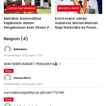
HUKUM DAN KRIMINAL
BREAKING NEWS
Menakar Rasionalitas
Kontroversi Jambi:
Kejaksaan dalam
Gubernur Mutasi Mantan
Pengelolaan Aset Sitaan PT
Napi Narkotika ke Posisi
PAL
Lebih Tinggi, Langgar UU
ASN?
Respon (4)
Bidadari
19 Desember 2023 pukul 17:51
WAH KEREN BANGET PENULISNYA
Reply
House Porn
21 Desember 2023 pukul 04:11
vurcazkircazpatliycaz.ybOaeTTtLFAH
Reply