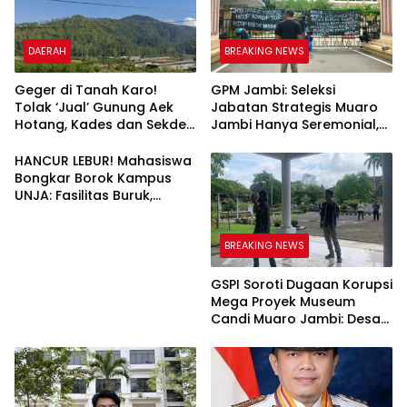
DAERAH
BREAKING NEWS
Geger di Tanah Karo!
GPM Jambi: Seleksi
Tolak ‘Jual’ Gunung Aek
Jabatan Strategis Muaro
Hotang, Kades dan Sekdes
Jambi Hanya Seremonial,
Pangambatan Justru
Diduga Ada Kompromi
Dipenjarakan?
Politik!
HANCUR LEBUR! Mahasiswa
Bongkar Borok Kampus
UNJA: Fasilitas Buruk,
Dosen Diduga Cabuli
Mahasiswi
BREAKING NEWS
GSPI Soroti Dugaan Korupsi
Mega Proyek Museum
Candi Muaro Jambi: Desak
KPK Turun Tangan, Soroti
Peran Kepala Balai