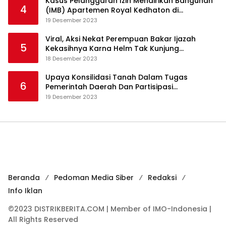
Kasus Pelanggaran Izin Mendirikan Bangunan
4
(IMB) Apartemen Royal Kedhaton di
Yogyakarta
19 Desember 2023
Viral, Aksi Nekat Perempuan Bakar Ijazah
5
Kekasihnya Karna Helm Tak Kunjung
Dikembalikan
18 Desember 2023
Upaya Konsilidasi Tanah Dalam Tugas
6
Pemerintah Daerah Dan Partisipasi
Masyarakat
19 Desember 2023
Beranda
Pedoman Media Siber
Redaksi
Info Iklan
©2023 DISTRIKBERITA.COM | Member of IMO-Indonesia |
All Rights Reserved