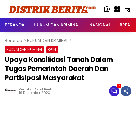
Langsung
ke
konten
BERANDA
HUKUM DAN KRIMINAL
NASIONAL
BREAKI
Beranda
HUKUM DAN KRIMINAL
HUKUM DAN KRIMINAL
OPINI
Upaya Konsilidasi Tanah Dalam
Tugas Pemerintah Daerah Dan
Partisipasi Masyarakat
4
Redaksi DistrikBerita
19 Desember 2023