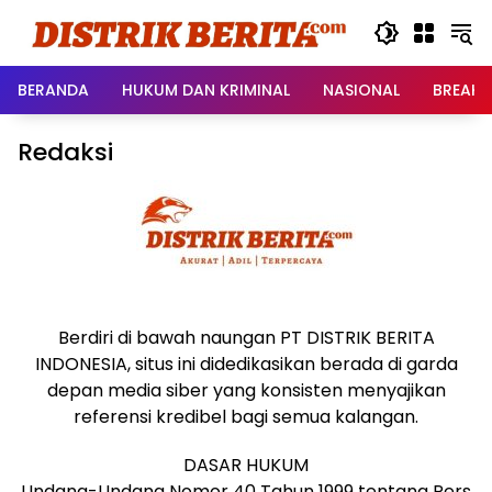
Langsung
ke
konten
BERANDA
HUKUM DAN KRIMINAL
NASIONAL
BREAKI
Redaksi
Berdiri di bawah naungan PT DISTRIK BERITA
INDONESIA, situs ini didedikasikan berada di garda
depan media siber yang konsisten menyajikan
referensi kredibel bagi semua kalangan.
DASAR HUKUM
Undang-Undang Nomor 40 Tahun 1999 tentang Pers