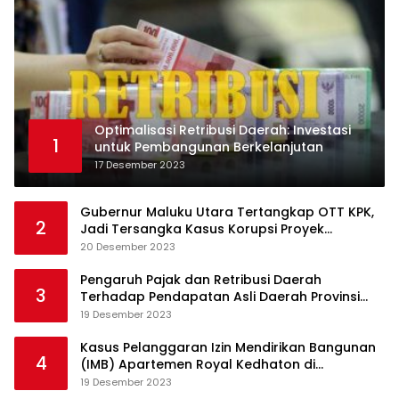
Optimalisasi Retribusi Daerah: Investasi
1
untuk Pembangunan Berkelanjutan
17 Desember 2023
Gubernur Maluku Utara Tertangkap OTT KPK,
2
Jadi Tersangka Kasus Korupsi Proyek
Pengadaan Barang dan Jasa
20 Desember 2023
Pengaruh Pajak dan Retribusi Daerah
3
Terhadap Pendapatan Asli Daerah Provinsi
Jambi
19 Desember 2023
Kasus Pelanggaran Izin Mendirikan Bangunan
4
(IMB) Apartemen Royal Kedhaton di
Yogyakarta
19 Desember 2023