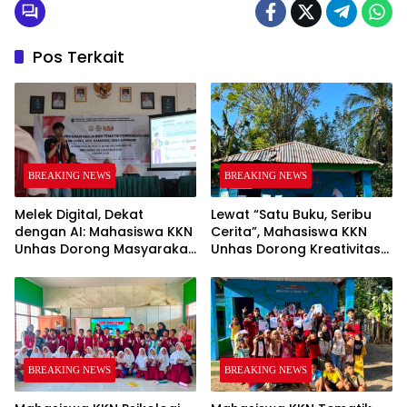
Pos Terkait
BREAKING NEWS
BREAKING NEWS
Melek Digital, Dekat
Lewat “Satu Buku, Seribu
dengan AI: Mahasiswa KKN
Cerita”, Mahasiswa KKN
Unhas Dorong Masyarakat
Unhas Dorong Kreativitas
Kamanre Menjadi Warga
Menulis Anak di Kelurahan
Digital yang Cerdas dan
Tolo
Adaptif
BREAKING NEWS
BREAKING NEWS