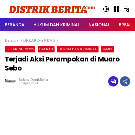
Langsung
ke
konten
BERANDA
HUKUM DAN KRIMINAL
NASIONAL
BREAKI
Beranda
BREAKING NEWS
BREAKING NEWS
DAERAH
HUKUM DAN KRIMINAL
JAMBI
Terjadi Aksi Perampokan di Muaro
Sebo
Redaksi DistrikBerita
22 April 2024