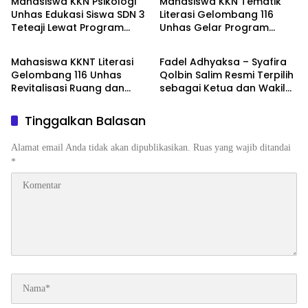
Mahasiswa KKN Psikologi
Mahasiswa KKN Tematik
Unhas Edukasi Siswa SDN 3
Literasi Gelombang 116
Teteaji Lewat Program
Unhas Gelar Program
BREAKING NEWS
BREAKING NEWS
“Berani Baik”, Bangun
AKSARA, Tumbuhkan Minat
Keberanian Lawan Bullying
Baca Anak Melalui
Mahasiswa KKNT Literasi
Fadel Adhyaksa – Syafira
Membaca Nyaring
Gelombang 116 Unhas
Qolbin Salim Resmi Terpilih
Revitalisasi Ruang dan
sebagai Ketua dan Wakil
Taman Baca Kelurahan
Ketua BEM Fakultas Hukum
Tolo, Hadirkan CAKRAWALA
Universitas Jambi Periode
Tinggalkan Balasan
sebagai Pusat Literasi
2026–2027
Masyarakat
Alamat email Anda tidak akan dipublikasikan.
Ruas yang wajib ditandai
*