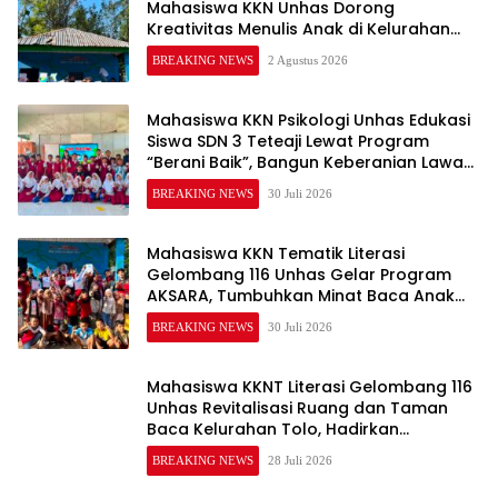
Mahasiswa KKN Unhas Dorong
Kreativitas Menulis Anak di Kelurahan
Tolo
BREAKING NEWS
2 Agustus 2026
Mahasiswa KKN Psikologi Unhas Edukasi
Siswa SDN 3 Teteaji Lewat Program
“Berani Baik”, Bangun Keberanian Lawan
Bullying
BREAKING NEWS
30 Juli 2026
Mahasiswa KKN Tematik Literasi
Gelombang 116 Unhas Gelar Program
AKSARA, Tumbuhkan Minat Baca Anak
Melalui Membaca Nyaring
BREAKING NEWS
30 Juli 2026
Mahasiswa KKNT Literasi Gelombang 116
Unhas Revitalisasi Ruang dan Taman
Baca Kelurahan Tolo, Hadirkan
CAKRAWALA sebagai Pusat Literasi
BREAKING NEWS
28 Juli 2026
Masyarakat