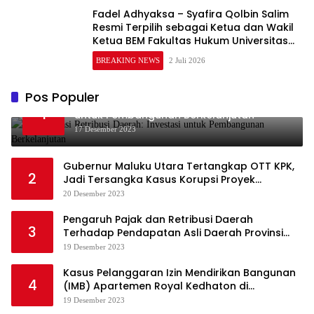
Fadel Adhyaksa – Syafira Qolbin Salim
Resmi Terpilih sebagai Ketua dan Wakil
Ketua BEM Fakultas Hukum Universitas
Jambi Periode 2026–2027
BREAKING NEWS
2 Juli 2026
Pos Populer
Optimalisasi Retribusi Daerah: Investasi
1
untuk Pembangunan Berkelanjutan
17 Desember 2023
Gubernur Maluku Utara Tertangkap OTT KPK,
2
Jadi Tersangka Kasus Korupsi Proyek
Pengadaan Barang dan Jasa
20 Desember 2023
Pengaruh Pajak dan Retribusi Daerah
3
Terhadap Pendapatan Asli Daerah Provinsi
Jambi
19 Desember 2023
Kasus Pelanggaran Izin Mendirikan Bangunan
4
(IMB) Apartemen Royal Kedhaton di
Yogyakarta
19 Desember 2023