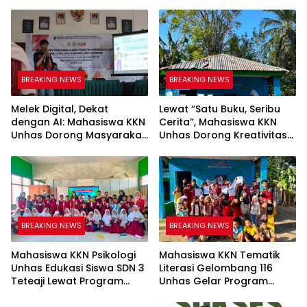
BREAKING NEWS
BREAKING NEWS
Melek Digital, Dekat
Lewat “Satu Buku, Seribu
dengan AI: Mahasiswa KKN
Cerita”, Mahasiswa KKN
Unhas Dorong Masyarakat
Unhas Dorong Kreativitas
Kamanre Menjadi Warga
Menulis Anak di Kelurahan
Digital yang Cerdas dan
Tolo
Adaptif
BREAKING NEWS
BREAKING NEWS
Mahasiswa KKN Psikologi
Mahasiswa KKN Tematik
Unhas Edukasi Siswa SDN 3
Literasi Gelombang 116
Teteaji Lewat Program
Unhas Gelar Program
BREAKING NEWS
“Berani Baik”, Bangun
AKSARA, Tumbuhkan Minat