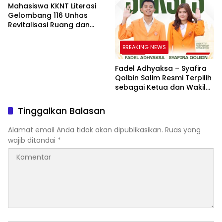
Keberanian Lawan Bullying
Baca Anak Melalui
Mahasiswa KKNT Literasi
Membaca Nyaring
Gelombang 116 Unhas
Revitalisasi Ruang dan
Taman Baca Kelurahan
Tolo, Hadirkan CAKRAWALA
BREAKING NEWS
sebagai Pusat Literasi
Masyarakat
Fadel Adhyaksa – Syafira
Qolbin Salim Resmi Terpilih
sebagai Ketua dan Wakil
Ketua BEM Fakultas Hukum
Universitas Jambi Periode
Tinggalkan Balasan
2026–2027
Alamat email Anda tidak akan dipublikasikan.
Ruas yang
wajib ditandai
*