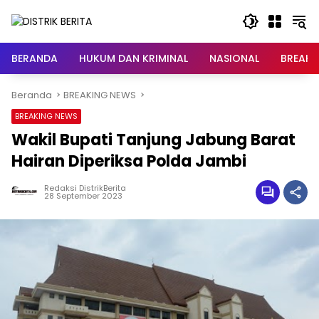
Langsung
ke
konten
BERANDA
HUKUM DAN KRIMINAL
NASIONAL
BREAKI
Beranda
BREAKING NEWS
BREAKING NEWS
Wakil Bupati Tanjung Jabung Barat
Hairan Diperiksa Polda Jambi
Redaksi DistrikBerita
28 September 2023