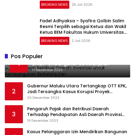
CAKRAWALA sebagai Pusat Literasi
BREAKING NEWS
28 Juli 2026
Masyarakat
Fadel Adhyaksa – Syafira Qolbin Salim
Resmi Terpilih sebagai Ketua dan Wakil
Ketua BEM Fakultas Hukum Universitas
Jambi Periode 2026–2027
BREAKING NEWS
2 Juli 2026
Pos Populer
Optimalisasi Retribusi Daerah: Investasi
1
untuk Pembangunan Berkelanjutan
17 Desember 2023
Gubernur Maluku Utara Tertangkap OTT KPK,
2
Jadi Tersangka Kasus Korupsi Proyek
Pengadaan Barang dan Jasa
20 Desember 2023
Pengaruh Pajak dan Retribusi Daerah
3
Terhadap Pendapatan Asli Daerah Provinsi
Jambi
19 Desember 2023
Kasus Pelanggaran Izin Mendirikan Bangunan