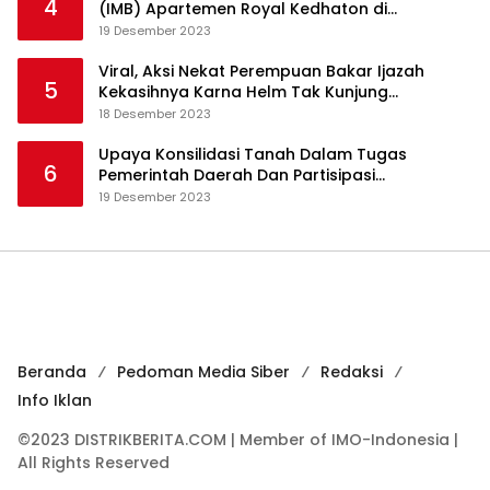
4
(IMB) Apartemen Royal Kedhaton di
Yogyakarta
19 Desember 2023
Viral, Aksi Nekat Perempuan Bakar Ijazah
5
Kekasihnya Karna Helm Tak Kunjung
Dikembalikan
18 Desember 2023
Upaya Konsilidasi Tanah Dalam Tugas
6
Pemerintah Daerah Dan Partisipasi
Masyarakat
19 Desember 2023
Beranda
Pedoman Media Siber
Redaksi
Info Iklan
©2023 DISTRIKBERITA.COM | Member of IMO-Indonesia |
All Rights Reserved