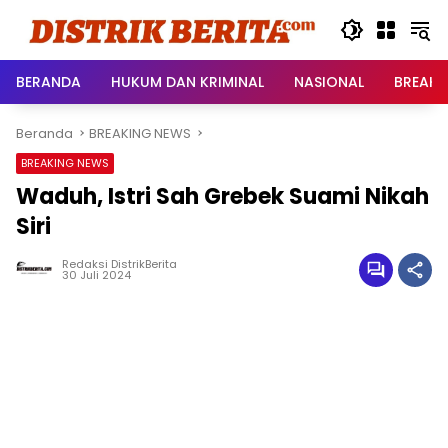
Langsung
ke
konten
BERANDA
HUKUM DAN KRIMINAL
NASIONAL
BREAKI
Beranda
BREAKING NEWS
BREAKING NEWS
Waduh, Istri Sah Grebek Suami Nikah
Siri
Redaksi DistrikBerita
30 Juli 2024