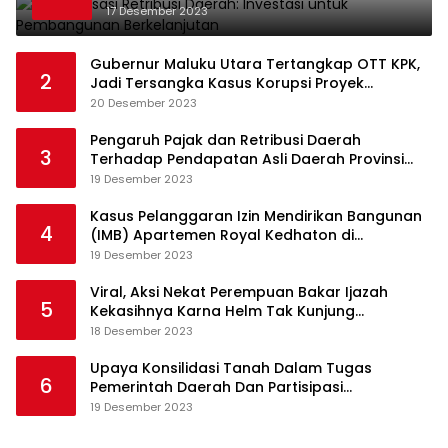
17 Desember 2023
Gubernur Maluku Utara Tertangkap OTT KPK,
2
Jadi Tersangka Kasus Korupsi Proyek
Pengadaan Barang dan Jasa
20 Desember 2023
Pengaruh Pajak dan Retribusi Daerah
3
Terhadap Pendapatan Asli Daerah Provinsi
Jambi
19 Desember 2023
Kasus Pelanggaran Izin Mendirikan Bangunan
4
(IMB) Apartemen Royal Kedhaton di
Yogyakarta
19 Desember 2023
Viral, Aksi Nekat Perempuan Bakar Ijazah
5
Kekasihnya Karna Helm Tak Kunjung
Dikembalikan
18 Desember 2023
Upaya Konsilidasi Tanah Dalam Tugas
6
Pemerintah Daerah Dan Partisipasi
Masyarakat
19 Desember 2023