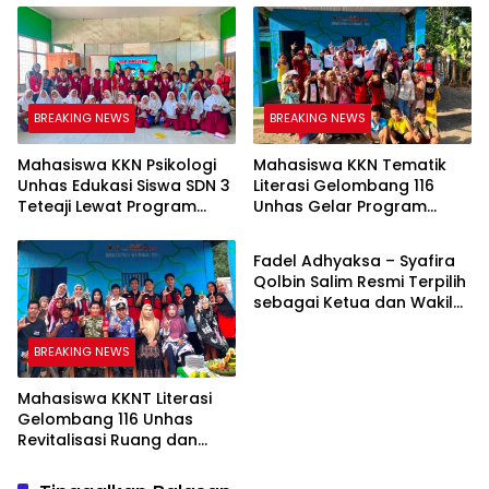
Digital yang Cerdas dan
Tolo
Adaptif
BREAKING NEWS
BREAKING NEWS
Mahasiswa KKN Psikologi
Mahasiswa KKN Tematik
Unhas Edukasi Siswa SDN 3
Literasi Gelombang 116
Teteaji Lewat Program
Unhas Gelar Program
BREAKING NEWS
“Berani Baik”, Bangun
AKSARA, Tumbuhkan Minat
Keberanian Lawan Bullying
Baca Anak Melalui
Fadel Adhyaksa – Syafira
Membaca Nyaring
Qolbin Salim Resmi Terpilih
sebagai Ketua dan Wakil
Ketua BEM Fakultas Hukum
Universitas Jambi Periode
BREAKING NEWS
2026–2027
Mahasiswa KKNT Literasi
Gelombang 116 Unhas
Revitalisasi Ruang dan
Taman Baca Kelurahan
Tolo, Hadirkan CAKRAWALA