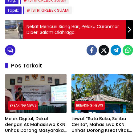
Tag:
ISTRI GREBEK SUAMI
Topik:
ISTRI GREBEK SUAMI
Nekat Mencuri Siang Hari, Pelaku Curanmor
Diberi Salam Olahraga
Pos Terkait
BREAKING NEWS
BREAKING NEWS
Melek Digital, Dekat
Lewat “Satu Buku, Seribu
dengan AI: Mahasiswa KKN
Cerita”, Mahasiswa KKN
Unhas Dorong Masyarakat
Unhas Dorong Kreativitas
Kamanre Menjadi Warga
Menulis Anak di Kelurahan