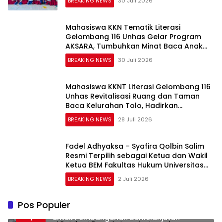
BREAKING NEWS
30 Juli 2026
Mahasiswa KKN Tematik Literasi
Gelombang 116 Unhas Gelar Program
AKSARA, Tumbuhkan Minat Baca Anak
Melalui Membaca Nyaring
BREAKING NEWS
30 Juli 2026
Mahasiswa KKNT Literasi Gelombang 116
Unhas Revitalisasi Ruang dan Taman
Baca Kelurahan Tolo, Hadirkan
CAKRAWALA sebagai Pusat Literasi
BREAKING NEWS
28 Juli 2026
Masyarakat
Fadel Adhyaksa – Syafira Qolbin Salim
Resmi Terpilih sebagai Ketua dan Wakil
Ketua BEM Fakultas Hukum Universitas
Jambi Periode 2026–2027
BREAKING NEWS
2 Juli 2026
Pos Populer
Optimalisasi Retribusi Daerah: Investasi
1
untuk Pembangunan Berkelanjutan