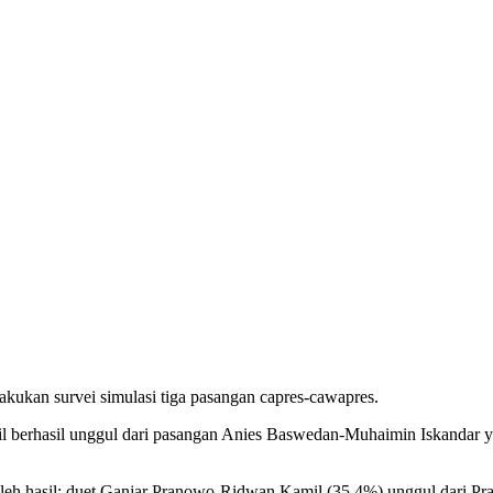
ukan survei simulasi tiga pasangan capres-cawapres.
 berhasil unggul dari pasangan Anies Baswedan-Muhaimin Iskandar ya
diperoleh hasil: duet Ganjar Pranowo-Ridwan Kamil (35,4%) unggul dari