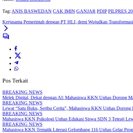
Tag:
ANIS BASWEDAN
CAK IMIN
GANJAR
PDIP
PILPRES 20
Kerjasama Pemerintah dengan PT HLI, demi Wujudkan Transformasi
Pos Terkait
BREAKING NEWS
Melek Digital, Dekat dengan AI: Mahasiswa KKN Unhas Dorong Mas
BREAKING NEWS
Lewat “Satu Buku, Seribu Cerita”, Mahasiswa KKN Unhas Dorong Kr
BREAKING NEWS
Mahasiswa KKN Psikologi Unhas Edukasi Siswa SDN 3 Teteaji Lew
BREAKING NEWS
Mahasiswa KKN Tematik Literasi Gelombang 116 Unhas Gelar Pr