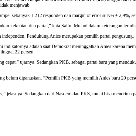
tidak menjawab.
ampel sebanyak 1.212 responden dan margin of error survei ± 2,9%, se
kan kekuatan dua partai,” kata Saiful Mujani dalam keterangan tertuli
gan independen. Pendukung Anies merupakan pemilih partai pengusung.
atu indikatornya adalah saat Demokrat meninggalkan Anies karena mem
tinggal 22 persen.
ng cepat,” ujarnya. Sedangkan PKB, sebagai partai baru yang menduk
ik yang belum dipanaskan. “Pemilih PKB yang memilih Anies baru 20 pe
 panas,” jelasnya. Sedangkan dari Nasdem dan PKS, mulai bisa menerima