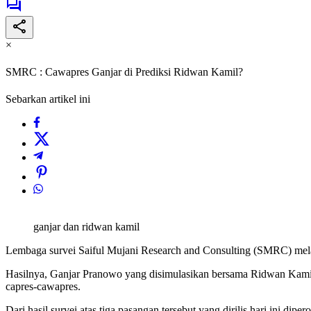
×
SMRC : Cawapres Ganjar di Prediksi Ridwan Kamil?
Sebarkan artikel ini
ganjar dan ridwan kamil
Lembaga survei Saiful Mujani Research and Consulting (SMRC) melak
Hasilnya, Ganjar Pranowo yang disimulasikan bersama Ridwan Kamil
capres-cawapres.
Dari hasil survei atas tiga pasangan tersebut yang dirilis hari ini 