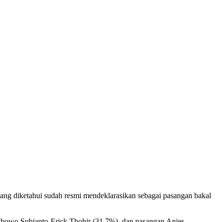
ng diketahui sudah resmi mendeklarasikan sebagai pasangan bakal
 Prabowo Subianto-Erick Thohir (31,7%), dan pasangan Anies