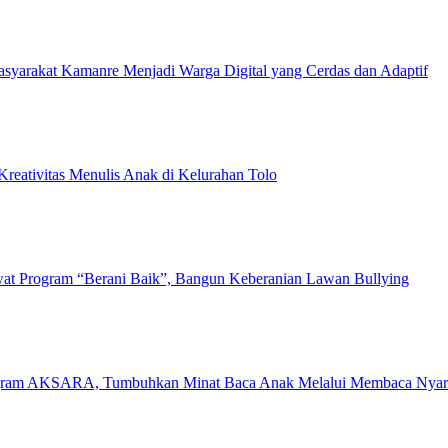
yarakat Kamanre Menjadi Warga Digital yang Cerdas dan Adaptif
eativitas Menulis Anak di Kelurahan Tolo
at Program “Berani Baik”, Bangun Keberanian Lawan Bullying
…
ogram AKSARA, Tumbuhkan Minat Baca Anak Melalui Membaca Nyar