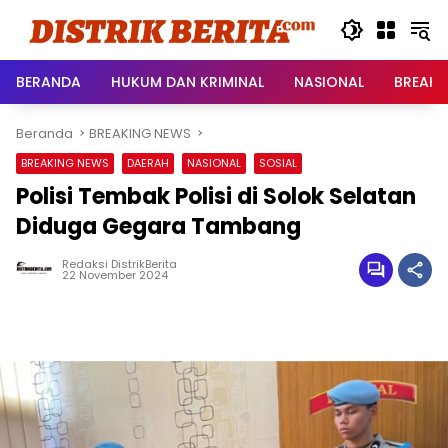
Langsung
ke
konten
BERANDA
HUKUM DAN KRIMINAL
NASIONAL
BREAKI
Beranda
BREAKING NEWS
BREAKING NEWS
DAERAH
NASIONAL
SOSIAL
Polisi Tembak Polisi di Solok Selatan
Diduga Gegara Tambang
Redaksi DistrikBerita
22 November 2024