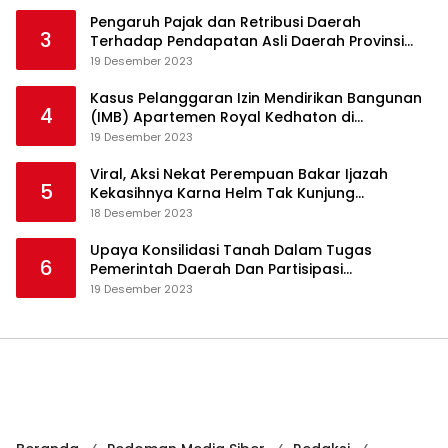
Pengaruh Pajak dan Retribusi Daerah
3
Terhadap Pendapatan Asli Daerah Provinsi
Jambi
19 Desember 2023
Kasus Pelanggaran Izin Mendirikan Bangunan
4
(IMB) Apartemen Royal Kedhaton di
Yogyakarta
19 Desember 2023
Viral, Aksi Nekat Perempuan Bakar Ijazah
5
Kekasihnya Karna Helm Tak Kunjung
Dikembalikan
18 Desember 2023
Upaya Konsilidasi Tanah Dalam Tugas
6
Pemerintah Daerah Dan Partisipasi
Masyarakat
19 Desember 2023