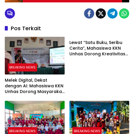
Umum DPN PERADI R. Dwiyanto Prihartono,
S.H., M.H.
Pos Terkait
BREAKING NEWS
Lewat “Satu Buku, Seribu
Cerita”, Mahasiswa KKN
Unhas Dorong Kreativitas
Menulis Anak di Kelurahan
Tolo
BREAKING NEWS
Melek Digital, Dekat
dengan AI: Mahasiswa KKN
Unhas Dorong Masyarakat
Kamanre Menjadi Warga
Digital yang Cerdas dan
Adaptif
BREAKING NEWS
BREAKING NEWS