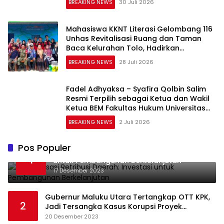
BREAKING NEWS
30 Juli 2026
Mahasiswa KKNT Literasi Gelombang 116
Unhas Revitalisasi Ruang dan Taman
Baca Kelurahan Tolo, Hadirkan
CAKRAWALA sebagai Pusat Literasi
BREAKING NEWS
28 Juli 2026
Masyarakat
Fadel Adhyaksa – Syafira Qolbin Salim
Resmi Terpilih sebagai Ketua dan Wakil
Ketua BEM Fakultas Hukum Universitas
Jambi Periode 2026–2027
BREAKING NEWS
2 Juli 2026
Pos Populer
Optimalisasi Retribusi Daerah: Investasi
1
untuk Pembangunan Berkelanjutan
17 Desember 2023
Gubernur Maluku Utara Tertangkap OTT KPK,
2
Jadi Tersangka Kasus Korupsi Proyek
Pengadaan Barang dan Jasa
20 Desember 2023