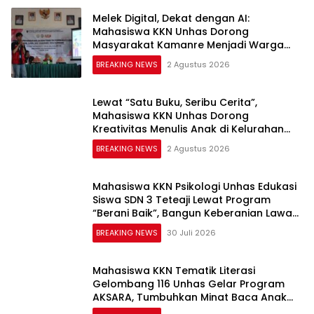
Melek Digital, Dekat dengan AI:
Mahasiswa KKN Unhas Dorong
Masyarakat Kamanre Menjadi Warga
Digital yang Cerdas dan Adaptif
BREAKING NEWS
2 Agustus 2026
Lewat “Satu Buku, Seribu Cerita”,
Mahasiswa KKN Unhas Dorong
Kreativitas Menulis Anak di Kelurahan
Tolo
BREAKING NEWS
2 Agustus 2026
Mahasiswa KKN Psikologi Unhas Edukasi
Siswa SDN 3 Teteaji Lewat Program
“Berani Baik”, Bangun Keberanian Lawan
Bullying
BREAKING NEWS
30 Juli 2026
Mahasiswa KKN Tematik Literasi
Gelombang 116 Unhas Gelar Program
AKSARA, Tumbuhkan Minat Baca Anak
Melalui Membaca Nyaring