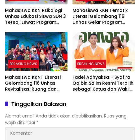
Mahasiswa KKN Psikologi
Mahasiswa KKN Tematik
Unhas Edukasi Siswa SDN 3
Literasi Gelombang 116
Teteaji Lewat Program
Unhas Gelar Program
“Berani Baik”, Bangun
AKSARA, Tumbuhkan Minat
Keberanian Lawan Bullying
Baca Anak Melalui
Membaca Nyaring
BREAKING NEWS
BREAKING NEWS
Mahasiswa KKNT Literasi
Fadel Adhyaksa – Syafira
Gelombang 116 Unhas
Qolbin Salim Resmi Terpilih
Revitalisasi Ruang dan
sebagai Ketua dan Wakil
Taman Baca Kelurahan
Ketua BEM Fakultas Hukum
Tolo, Hadirkan CAKRAWALA
Universitas Jambi Periode
Tinggalkan Balasan
sebagai Pusat Literasi
2026–2027
Masyarakat
Alamat email Anda tidak akan dipublikasikan.
Ruas yang
wajib ditandai
*