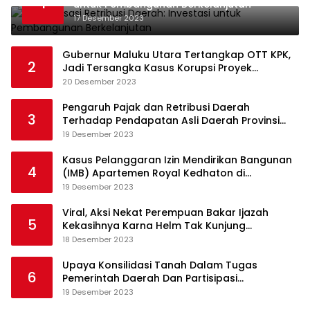
1
untuk Pembangunan Berkelanjutan
17 Desember 2023
Gubernur Maluku Utara Tertangkap OTT KPK,
2
Jadi Tersangka Kasus Korupsi Proyek
Pengadaan Barang dan Jasa
20 Desember 2023
Pengaruh Pajak dan Retribusi Daerah
3
Terhadap Pendapatan Asli Daerah Provinsi
Jambi
19 Desember 2023
Kasus Pelanggaran Izin Mendirikan Bangunan
4
(IMB) Apartemen Royal Kedhaton di
Yogyakarta
19 Desember 2023
Viral, Aksi Nekat Perempuan Bakar Ijazah
5
Kekasihnya Karna Helm Tak Kunjung
Dikembalikan
18 Desember 2023
Upaya Konsilidasi Tanah Dalam Tugas
6
Pemerintah Daerah Dan Partisipasi
Masyarakat
19 Desember 2023