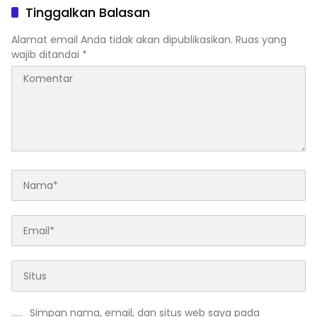
Tolo, Hadirkan CAKRAWALA
Universitas Jambi Periode
Tinggalkan Balasan
sebagai Pusat Literasi
2026–2027
Masyarakat
Alamat email Anda tidak akan dipublikasikan.
Ruas yang
wajib ditandai
*
Simpan nama, email, dan situs web saya pada