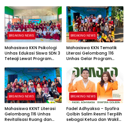
Kamanre Menjadi Warga
Menulis Anak di Kelurahan
Digital yang Cerdas dan
Tolo
Adaptif
BREAKING NEWS
BREAKING NEWS
Mahasiswa KKN Psikologi
Mahasiswa KKN Tematik
Unhas Edukasi Siswa SDN 3
Literasi Gelombang 116
Teteaji Lewat Program
Unhas Gelar Program
“Berani Baik”, Bangun
AKSARA, Tumbuhkan Minat
Keberanian Lawan Bullying
Baca Anak Melalui
Membaca Nyaring
BREAKING NEWS
BREAKING NEWS
Mahasiswa KKNT Literasi
Fadel Adhyaksa – Syafira
Gelombang 116 Unhas
Qolbin Salim Resmi Terpilih
Revitalisasi Ruang dan
sebagai Ketua dan Wakil
Taman Baca Kelurahan
Ketua BEM Fakultas Hukum