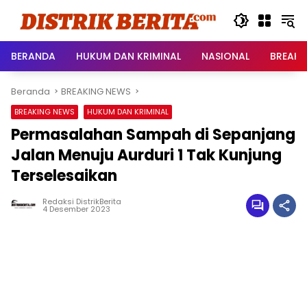
Langsung
ke
konten
BERANDA
HUKUM DAN KRIMINAL
NASIONAL
BREAKI
Beranda
BREAKING NEWS
BREAKING NEWS
HUKUM DAN KRIMINAL
Permasalahan Sampah di Sepanjang
Jalan Menuju Aurduri 1 Tak Kunjung
Terselesaikan
Redaksi DistrikBerita
4 Desember 2023