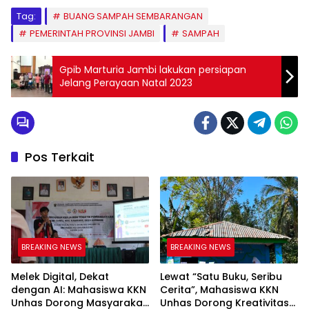
Tag:
BUANG SAMPAH SEMBARANGAN
PEMERINTAH PROVINSI JAMBI
SAMPAH
Gpib Marturia Jambi lakukan persiapan
Jelang Perayaan Natal 2023
Pos Terkait
BREAKING NEWS
BREAKING NEWS
Melek Digital, Dekat
Lewat “Satu Buku, Seribu
dengan AI: Mahasiswa KKN
Cerita”, Mahasiswa KKN
Unhas Dorong Masyarakat
Unhas Dorong Kreativitas