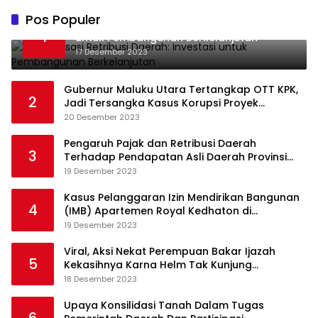
Pos Populer
Optimalisasi Retribusi Daerah: Investasi
1
untuk Pembangunan Berkelanjutan
17 Desember 2023
Gubernur Maluku Utara Tertangkap OTT KPK,
2
Jadi Tersangka Kasus Korupsi Proyek
Pengadaan Barang dan Jasa
20 Desember 2023
Pengaruh Pajak dan Retribusi Daerah
3
Terhadap Pendapatan Asli Daerah Provinsi
Jambi
19 Desember 2023
Kasus Pelanggaran Izin Mendirikan Bangunan
4
(IMB) Apartemen Royal Kedhaton di
Yogyakarta
19 Desember 2023
Viral, Aksi Nekat Perempuan Bakar Ijazah
5
Kekasihnya Karna Helm Tak Kunjung
Dikembalikan
18 Desember 2023
Upaya Konsilidasi Tanah Dalam Tugas