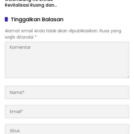
Revitalisasi Ruang dan
Taman Baca Kelurahan
Tolo, Hadirkan CAKRAWALA
Tinggalkan Balasan
sebagai Pusat Literasi
Masyarakat
Alamat email Anda tidak akan dipublikasikan.
Ruas yang
wajib ditandai
*