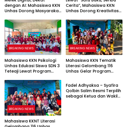
dengan AI: Mahasiswa KKN
Cerita”, Mahasiswa KKN
Unhas Dorong Masyarakat
Unhas Dorong Kreativitas
Kamanre Menjadi Warga
Menulis Anak di Kelurahan
Digital yang Cerdas dan
Tolo
Adaptif
BREAKING NEWS
BREAKING NEWS
Mahasiswa KKN Psikologi
Mahasiswa KKN Tematik
Unhas Edukasi Siswa SDN 3
Literasi Gelombang 116
Teteaji Lewat Program
Unhas Gelar Program
BREAKING NEWS
“Berani Baik”, Bangun
AKSARA, Tumbuhkan Minat
Keberanian Lawan Bullying
Baca Anak Melalui
Fadel Adhyaksa – Syafira
Membaca Nyaring
Qolbin Salim Resmi Terpilih
sebagai Ketua dan Wakil
Ketua BEM Fakultas Hukum
Universitas Jambi Periode
BREAKING NEWS
2026–2027
Mahasiswa KKNT Literasi
Gelombang 116 Unhas