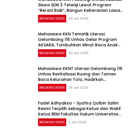
Siswa SDN 3 Teteaji Lewat Program
“Berani Baik”, Bangun Keberanian Lawan
Bullying
BREAKING NEWS
30 Juli 2026
Mahasiswa KKN Tematik Literasi
Gelombang 116 Unhas Gelar Program
AKSARA, Tumbuhkan Minat Baca Anak
Melalui Membaca Nyaring
BREAKING NEWS
30 Juli 2026
Mahasiswa KKNT Literasi Gelombang 116
Unhas Revitalisasi Ruang dan Taman
Baca Kelurahan Tolo, Hadirkan
CAKRAWALA sebagai Pusat Literasi
BREAKING NEWS
28 Juli 2026
Masyarakat
Fadel Adhyaksa – Syafira Qolbin Salim
Resmi Terpilih sebagai Ketua dan Wakil
Ketua BEM Fakultas Hukum Universitas
Jambi Periode 2026–2027
BREAKING NEWS
2 Juli 2026