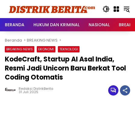
Langsung
ke
konten
BERANDA
HUKUM DAN KRIMINAL
NASIONAL
BREAKI
Beranda
BREAKING NEWS
BREAKING NEWS
EKONOMI
TEKNOLOGI
KodeCraft, Startup AI Asal India,
Resmi Jadi Unicorn Baru Berkat Tool
Coding Otomatis
Redaksi DistrikBerita
31 Juli 2025