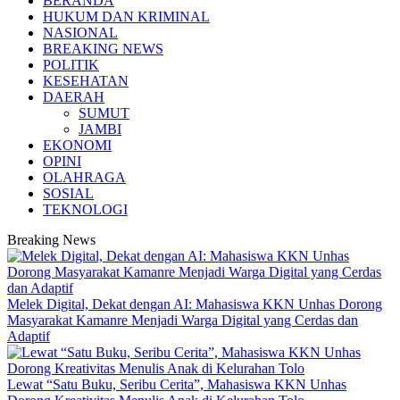
BERANDA
HUKUM DAN KRIMINAL
NASIONAL
BREAKING NEWS
POLITIK
KESEHATAN
DAERAH
SUMUT
JAMBI
EKONOMI
OPINI
OLAHRAGA
SOSIAL
TEKNOLOGI
Breaking News
Melek Digital, Dekat dengan AI: Mahasiswa KKN Unhas Dorong
Masyarakat Kamanre Menjadi Warga Digital yang Cerdas dan
Adaptif
Lewat “Satu Buku, Seribu Cerita”, Mahasiswa KKN Unhas