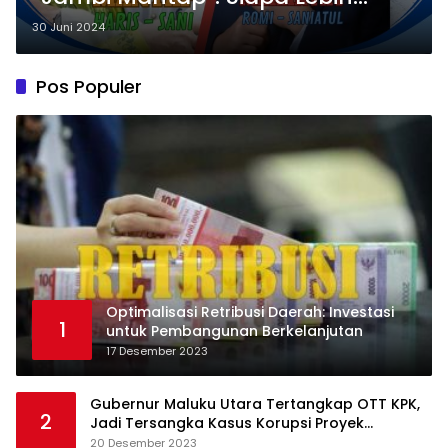
Memikat Hati Pemilih?
30 Juni 2024
Pos Populer
Optimalisasi Retribusi Daerah: Investasi
1
untuk Pembangunan Berkelanjutan
17 Desember 2023
Gubernur Maluku Utara Tertangkap OTT KPK,
2
Jadi Tersangka Kasus Korupsi Proyek
Pengadaan Barang dan Jasa
20 Desember 2023