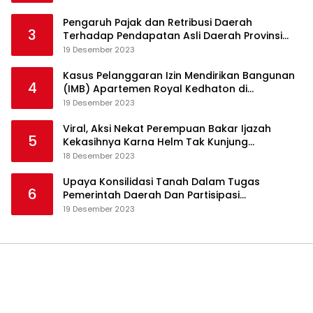
Pengaruh Pajak dan Retribusi Daerah
3
Terhadap Pendapatan Asli Daerah Provinsi
Jambi
19 Desember 2023
Kasus Pelanggaran Izin Mendirikan Bangunan
4
(IMB) Apartemen Royal Kedhaton di
Yogyakarta
19 Desember 2023
Viral, Aksi Nekat Perempuan Bakar Ijazah
5
Kekasihnya Karna Helm Tak Kunjung
Dikembalikan
18 Desember 2023
Upaya Konsilidasi Tanah Dalam Tugas
6
Pemerintah Daerah Dan Partisipasi
Masyarakat
19 Desember 2023