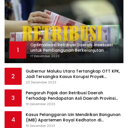
Optimalisasi Retribusi Daerah: Investasi
1
untuk Pembangunan Berkelanjutan
17 Desember 2023
Gubernur Maluku Utara Tertangkap OTT KPK,
2
Jadi Tersangka Kasus Korupsi Proyek
Pengadaan Barang dan Jasa
20 Desember 2023
Pengaruh Pajak dan Retribusi Daerah
3
Terhadap Pendapatan Asli Daerah Provinsi
Jambi
19 Desember 2023
Kasus Pelanggaran Izin Mendirikan Bangunan
4
(IMB) Apartemen Royal Kedhaton di
Yogyakarta
19 Desember 2023