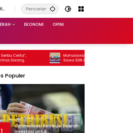
 6
s
ERAH
EKONOMI
OPINI
u Cerita”,
Mahasiswa KKN Psikologi Unhas Edukasi
 Dorong
Siswa SDN 3 Teteaji Lewat Program
ak di Kelurahan
“Berani Baik”, Bangun Keberanian Lawan
Bullying
s Populer
Optimalisasi Retribusi Daerah:
1
Investasi untuk