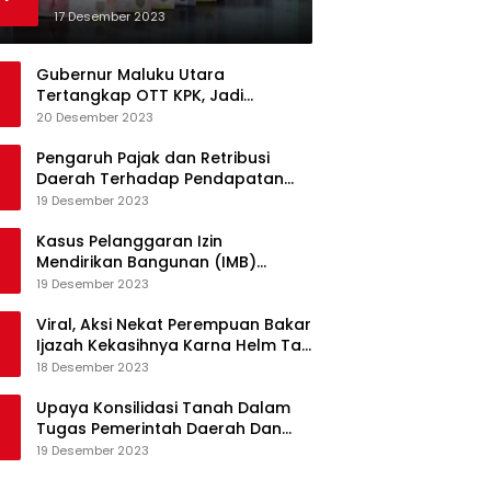
Pembangunan Berkelanjutan
17 Desember 2023
Gubernur Maluku Utara
Tertangkap OTT KPK, Jadi
Tersangka Kasus Korupsi Proyek
20 Desember 2023
Pengadaan Barang dan Jasa
Pengaruh Pajak dan Retribusi
Daerah Terhadap Pendapatan
Asli Daerah Provinsi Jambi
19 Desember 2023
Kasus Pelanggaran Izin
Mendirikan Bangunan (IMB)
Apartemen Royal Kedhaton di
19 Desember 2023
Yogyakarta
Viral, Aksi Nekat Perempuan Bakar
Ijazah Kekasihnya Karna Helm Tak
Kunjung Dikembalikan
18 Desember 2023
Upaya Konsilidasi Tanah Dalam
Tugas Pemerintah Daerah Dan
Partisipasi Masyarakat
19 Desember 2023