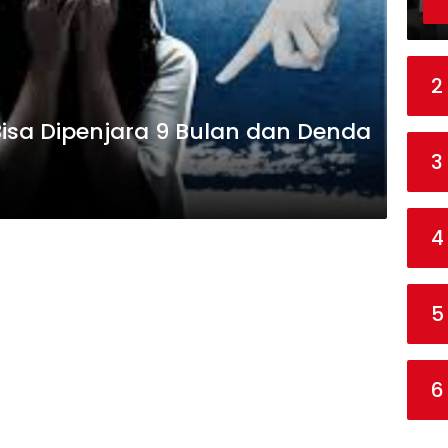
2
Bisa Dipenjara 9 Bulan dan Denda
3
4
5
6