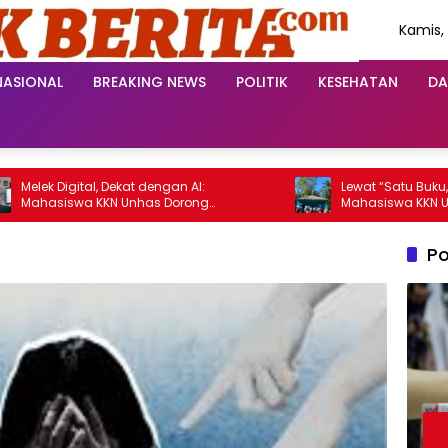
Kamis,
Agustu
2026
NASIONAL
BREAKING NEWS
POLITIK
KESEHATAN
DA
lek Digital, Dekat dengan AI:
Lewat “Satu Buku, Serib
ahasiswa KKN Unhas Dorong
Mahasiswa KKN Unhas
asyarakat Kamanre Menjadi Warga
Kreativitas Menulis An
gital yang Cerdas dan Adaptif
Tolo
Po