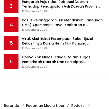
Pengaruh Pajak dan Retribusi Daerah
3
Terhadap Pendapatan Asli Daerah Provinsi
Jambi
19 Desember 2023
Kasus Pelanggaran Izin Mendirikan Bangunan
4
(IMB) Apartemen Royal Kedhaton di
Yogyakarta
19 Desember 2023
Viral, Aksi Nekat Perempuan Bakar Ijazah
5
Kekasihnya Karna Helm Tak Kunjung
Dikembalikan
18 Desember 2023
Upaya Konsilidasi Tanah Dalam Tugas
6
Pemerintah Daerah Dan Partisipasi
Masyarakat
19 Desember 2023
Beranda
Pedoman Media Siber
Redaksi