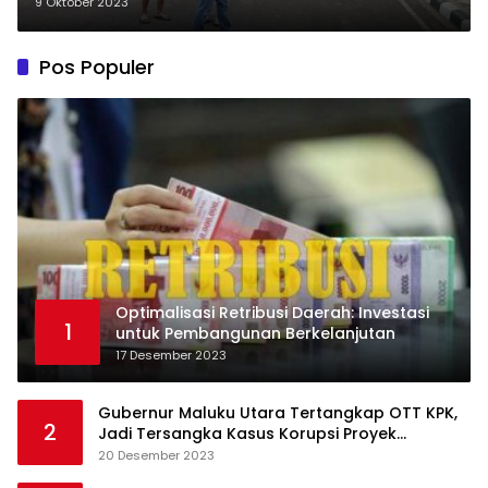
Objektif
9 Oktober 2023
Pos Populer
Optimalisasi Retribusi Daerah: Investasi
1
untuk Pembangunan Berkelanjutan
17 Desember 2023
Gubernur Maluku Utara Tertangkap OTT KPK,
2
Jadi Tersangka Kasus Korupsi Proyek
Pengadaan Barang dan Jasa
20 Desember 2023