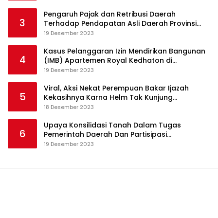
Pengaruh Pajak dan Retribusi Daerah
3
Terhadap Pendapatan Asli Daerah Provinsi
Jambi
19 Desember 2023
Kasus Pelanggaran Izin Mendirikan Bangunan
4
(IMB) Apartemen Royal Kedhaton di
Yogyakarta
19 Desember 2023
Viral, Aksi Nekat Perempuan Bakar Ijazah
5
Kekasihnya Karna Helm Tak Kunjung
Dikembalikan
18 Desember 2023
Upaya Konsilidasi Tanah Dalam Tugas
6
Pemerintah Daerah Dan Partisipasi
Masyarakat
19 Desember 2023