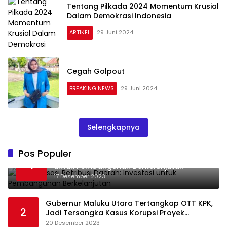
Tentang Pilkada 2024 Momentum Krusial
Dalam Demokrasi Indonesia
ARTIKEL
29 Juni 2024
Cegah Golpout
BREAKING NEWS
29 Juni 2024
Selengkapnya
Pos Populer
Optimalisasi Retribusi Daerah: Investasi
1
untuk Pembangunan Berkelanjutan
17 Desember 2023
Gubernur Maluku Utara Tertangkap OTT KPK,
2
Jadi Tersangka Kasus Korupsi Proyek
Pengadaan Barang dan Jasa
20 Desember 2023