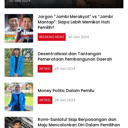
di Indonesia
30 Juni 2024
Jargon “Jambi Merakyat” vs “Jambi
Mantap”: Siapa Lebih Memikat Hati
Pemilih?
BREAKING NEWS
30 Juni 2024
Desentralisasi dan Tantangan
Pemerataan Pembangunan Daerah
ARTIKEL
29 Juni 2024
Money Politic Dalam Pemilu
ARTIKEL
29 Juni 2024
Romi-Saniatul Siap Berpasangan dan
Maju Mencalonkan Diri Dalam Pemilihan