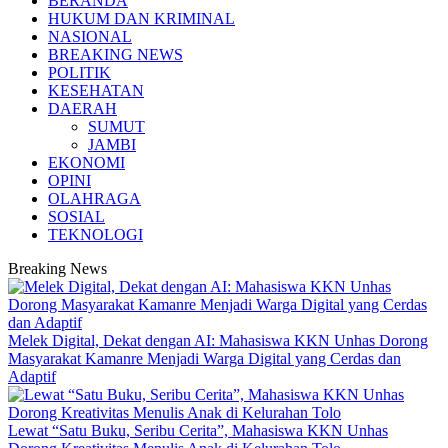
BERANDA
HUKUM DAN KRIMINAL
NASIONAL
BREAKING NEWS
POLITIK
KESEHATAN
DAERAH
SUMUT
JAMBI
EKONOMI
OPINI
OLAHRAGA
SOSIAL
TEKNOLOGI
Breaking News
Melek Digital, Dekat dengan AI: Mahasiswa KKN Unhas Dorong
Masyarakat Kamanre Menjadi Warga Digital yang Cerdas dan
Adaptif
Lewat “Satu Buku, Seribu Cerita”, Mahasiswa KKN Unhas