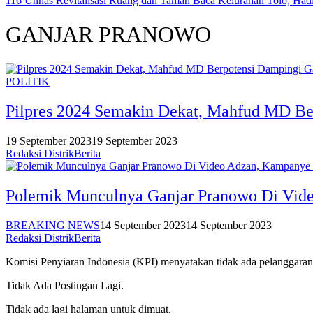
116 Unhas Revitalisasi Ruang dan Taman Baca Kelurahan Tolo, Ha
GANJAR PRANOWO
POLITIK
Pilpres 2024 Semakin Dekat, Mahfud MD Be
19 September 2023
19 September 2023
Redaksi DistrikBerita
Polemik Munculnya Ganjar Pranowo Di Video
BREAKING NEWS
14 September 2023
14 September 2023
Redaksi DistrikBerita
Komisi Penyiaran Indonesia (KPI) menyatakan tidak ada pelanggar
Tidak Ada Postingan Lagi.
Tidak ada lagi halaman untuk dimuat.