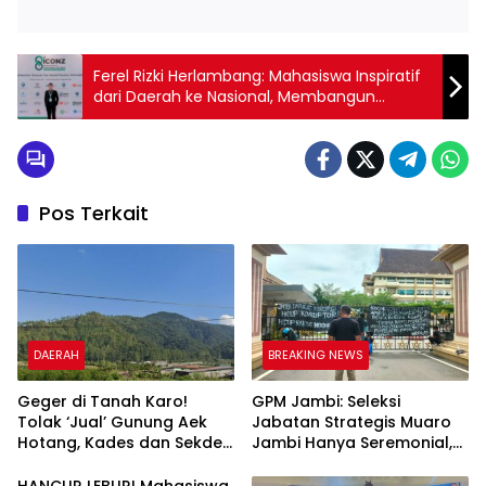
Ferel Rizki Herlambang: Mahasiswa Inspiratif
dari Daerah ke Nasional, Membangun
Perjalanan Autentik dari Zero to Hero
Pos Terkait
DAERAH
BREAKING NEWS
Geger di Tanah Karo!
GPM Jambi: Seleksi
Tolak ‘Jual’ Gunung Aek
Jabatan Strategis Muaro
Hotang, Kades dan Sekdes
Jambi Hanya Seremonial,
Pangambatan Justru
Diduga Ada Kompromi
Dipenjarakan?
Politik!
HANCUR LEBUR! Mahasiswa