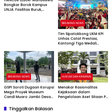
Bongkar Borok Kampus
UNJA: Fasilitas Buruk,
Dosen Diduga Cabuli
Mahasiswi
BREAKING NEWS
Tim Sipatokkong UKM KPI
Unhas Catat Prestasi,
Kantongi Tiga Medali
dalam Ajang Abdidaya PPK
Ormawa 2025
BREAKING NEWS
HUKUM DAN KRIMINAL
GSPI Soroti Dugaan Korupsi
Menakar Rasionalitas
Mega Proyek Museum
Kejaksaan dalam
Candi Muaro Jambi: Desak
Pengelolaan Aset Sitaan PT
KPK Turun Tangan, Soroti
PAL
Peran Kepala Balai
Tinggalkan Balasan