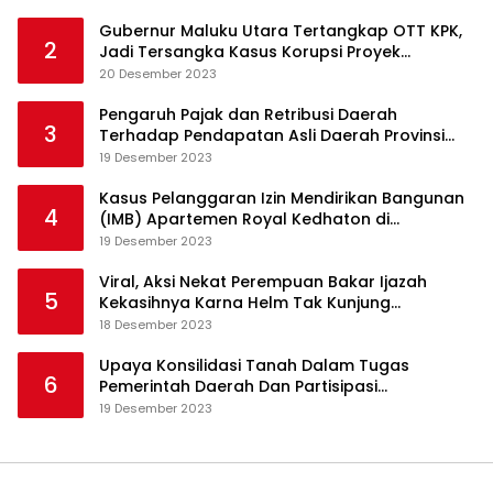
Gubernur Maluku Utara Tertangkap OTT KPK,
2
Jadi Tersangka Kasus Korupsi Proyek
Pengadaan Barang dan Jasa
20 Desember 2023
Pengaruh Pajak dan Retribusi Daerah
3
Terhadap Pendapatan Asli Daerah Provinsi
Jambi
19 Desember 2023
Kasus Pelanggaran Izin Mendirikan Bangunan
4
(IMB) Apartemen Royal Kedhaton di
Yogyakarta
19 Desember 2023
Viral, Aksi Nekat Perempuan Bakar Ijazah
5
Kekasihnya Karna Helm Tak Kunjung
Dikembalikan
18 Desember 2023
Upaya Konsilidasi Tanah Dalam Tugas
6
Pemerintah Daerah Dan Partisipasi
Masyarakat
19 Desember 2023