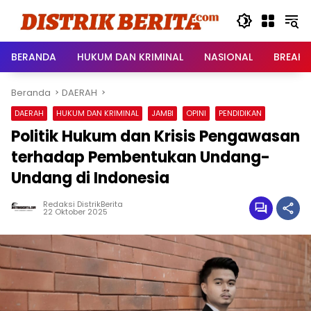
Langsung
ke
konten
BERANDA
HUKUM DAN KRIMINAL
NASIONAL
BREAKI
Beranda
DAERAH
DAERAH
HUKUM DAN KRIMINAL
JAMBI
OPINI
PENDIDIKAN
Politik Hukum dan Krisis Pengawasan
terhadap Pembentukan Undang-
Undang di Indonesia
Redaksi DistrikBerita
22 Oktober 2025