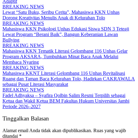
Adaptif
BREAKING NEWS
Lewat “Satu Buku, Seribu Cerita”, Mahasiswa KKN Unhas
Dorong Kreativitas Menulis Anak di Kelurahan Tolo
BREAKING NEWS
Mahasiswa KKN Psikologi Unhas Edukasi Siswa SDN 3 Teteaji
Lewat Program “Berani Baik”, Bangun Keberanian Lawan
Bullying
BREAKING NEWS
Mahasiswa KKN Tematik Literasi Gelombang 116 Unhas Gelar
Program AKSARA, Tumbuhkan Minat Baca Anak Melalui
Membaca Nyaring
BREAKING NEWS
Mahasiswa KKNT Literasi Gelombang 116 Unhas Revitalisasi
Ruang dan Taman Baca Kelurahan Tolo, Hadirkan CAKRAWALA
sebagai Pusat Literasi Masyarakat
BREAKING NEWS
Fadel Adhyaksa – Syafira Qolbin Salim Resmi Terpilih sebagai
Ketua dan Wakil Ketua BEM Fakultas Hukum Universitas Jambi
Periode 2026–2027
Tinggalkan Balasan
Alamat email Anda tidak akan dipublikasikan.
Ruas yang wajib
ditandai
*