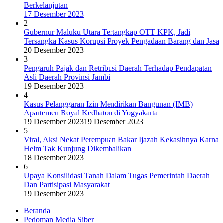
Berkelanjutan
17 Desember 2023
2
Gubernur Maluku Utara Tertangkap OTT KPK, Jadi
Tersangka Kasus Korupsi Proyek Pengadaan Barang dan Jasa
20 Desember 2023
3
Pengaruh Pajak dan Retribusi Daerah Terhadap Pendapatan
Asli Daerah Provinsi Jambi
19 Desember 2023
4
Kasus Pelanggaran Izin Mendirikan Bangunan (IMB)
Apartemen Royal Kedhaton di Yogyakarta
19 Desember 2023
19 Desember 2023
5
Viral, Aksi Nekat Perempuan Bakar Ijazah Kekasihnya Karna
Helm Tak Kunjung Dikembalikan
18 Desember 2023
6
Upaya Konsilidasi Tanah Dalam Tugas Pemerintah Daerah
Dan Partisipasi Masyarakat
19 Desember 2023
Beranda
Pedoman Media Siber