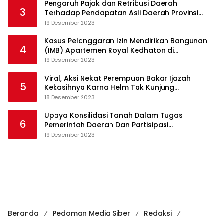
Pengaruh Pajak dan Retribusi Daerah
3
Terhadap Pendapatan Asli Daerah Provinsi
Jambi
19 Desember 2023
Kasus Pelanggaran Izin Mendirikan Bangunan
4
(IMB) Apartemen Royal Kedhaton di
Yogyakarta
19 Desember 2023
Viral, Aksi Nekat Perempuan Bakar Ijazah
5
Kekasihnya Karna Helm Tak Kunjung
Dikembalikan
18 Desember 2023
Upaya Konsilidasi Tanah Dalam Tugas
6
Pemerintah Daerah Dan Partisipasi
Masyarakat
19 Desember 2023
Beranda
Pedoman Media Siber
Redaksi