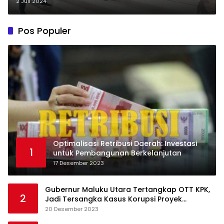
Provinsi Jambi Gegara Hancurnya
2 Juli 2024
Dunia Pendidikan di Jambi
Pos Populer
Optimalisasi Retribusi Daerah: Investasi
1
untuk Pembangunan Berkelanjutan
17 Desember 2023
Gubernur Maluku Utara Tertangkap OTT KPK,
2
Jadi Tersangka Kasus Korupsi Proyek
Pengadaan Barang dan Jasa
20 Desember 2023