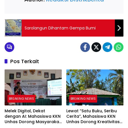
Sarolangun Dihantam Gempa Bumi
Pos Terkait
BREAKING NEWS
BREAKING NEWS
Melek Digital, Dekat
Lewat “Satu Buku, Seribu
dengan AI: Mahasiswa KKN
Cerita”, Mahasiswa KKN
Unhas Dorong Masyarakat
Unhas Dorong Kreativitas
Kamanre Menjadi Warga
Menulis Anak di Kelurahan