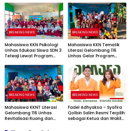
Digital yang Cerdas dan
Tolo
Adaptif
BREAKING NEWS
BREAKING NEWS
Mahasiswa KKN Psikologi
Mahasiswa KKN Tematik
Unhas Edukasi Siswa SDN 3
Literasi Gelombang 116
Teteaji Lewat Program
Unhas Gelar Program
“Berani Baik”, Bangun
AKSARA, Tumbuhkan Minat
Keberanian Lawan Bullying
Baca Anak Melalui
Membaca Nyaring
BREAKING NEWS
BREAKING NEWS
Mahasiswa KKNT Literasi
Fadel Adhyaksa – Syafira
Gelombang 116 Unhas
Qolbin Salim Resmi Terpilih
Revitalisasi Ruang dan
sebagai Ketua dan Wakil
Taman Baca Kelurahan
Ketua BEM Fakultas Hukum
Tolo, Hadirkan CAKRAWALA
Universitas Jambi Periode