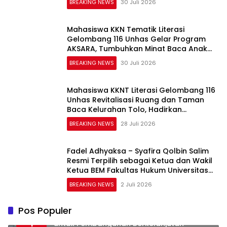
BREAKING NEWS
30 Juli 2026
Mahasiswa KKN Tematik Literasi
Gelombang 116 Unhas Gelar Program
AKSARA, Tumbuhkan Minat Baca Anak
Melalui Membaca Nyaring
BREAKING NEWS
30 Juli 2026
Mahasiswa KKNT Literasi Gelombang 116
Unhas Revitalisasi Ruang dan Taman
Baca Kelurahan Tolo, Hadirkan
CAKRAWALA sebagai Pusat Literasi
BREAKING NEWS
28 Juli 2026
Masyarakat
Fadel Adhyaksa – Syafira Qolbin Salim
Resmi Terpilih sebagai Ketua dan Wakil
Ketua BEM Fakultas Hukum Universitas
Jambi Periode 2026–2027
BREAKING NEWS
2 Juli 2026
Pos Populer
Optimalisasi Retribusi Daerah: Investasi
1
untuk Pembangunan Berkelanjutan