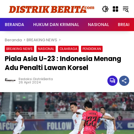
Langsung
ke
konten
BERANDA
HUKUM DAN KRIMINAL
NASIONAL
BREAKI
Beranda
BREAKING NEWS
BREAKING NEWS
NASIONAL
OLAHRAGA
PENDIDIKAN
Piala Asia U-23 : Indonesia Menang
Adu Penalti Lawan Korsel
Redaksi DistrikBerita
26 April 2024