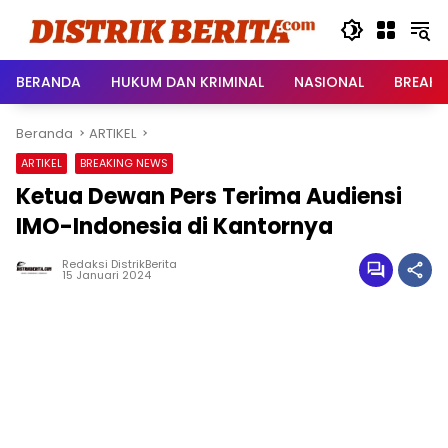
Langsung
ke
konten
BERANDA
HUKUM DAN KRIMINAL
NASIONAL
BREAKI
Beranda
ARTIKEL
ARTIKEL
BREAKING NEWS
Ketua Dewan Pers Terima Audiensi
IMO-Indonesia di Kantornya
Redaksi DistrikBerita
15 Januari 2024