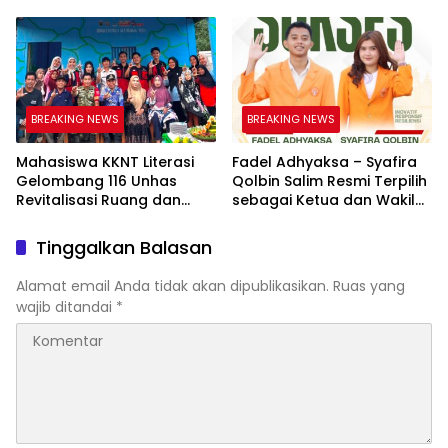
“Berani Baik”, Bangun
AKSARA, Tumbuhkan Minat
Keberanian Lawan Bullying
Baca Anak Melalui
Membaca Nyaring
BREAKING NEWS
BREAKING NEWS
Mahasiswa KKNT Literasi
Fadel Adhyaksa – Syafira
Gelombang 116 Unhas
Qolbin Salim Resmi Terpilih
Revitalisasi Ruang dan
sebagai Ketua dan Wakil
Taman Baca Kelurahan
Ketua BEM Fakultas Hukum
Tolo, Hadirkan CAKRAWALA
Universitas Jambi Periode
Tinggalkan Balasan
sebagai Pusat Literasi
2026–2027
Masyarakat
Alamat email Anda tidak akan dipublikasikan.
Ruas yang
wajib ditandai
*