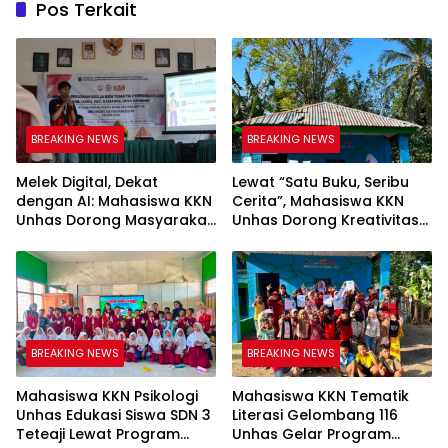
Pos Terkait
BREAKING NEWS
BREAKING NEWS
Melek Digital, Dekat
Lewat “Satu Buku, Seribu
dengan AI: Mahasiswa KKN
Cerita”, Mahasiswa KKN
Unhas Dorong Masyarakat
Unhas Dorong Kreativitas
Kamanre Menjadi Warga
Menulis Anak di Kelurahan
Digital yang Cerdas dan
Tolo
Adaptif
BREAKING NEWS
BREAKING NEWS
Mahasiswa KKN Psikologi
Mahasiswa KKN Tematik
Unhas Edukasi Siswa SDN 3
Literasi Gelombang 116
Teteaji Lewat Program
Unhas Gelar Program