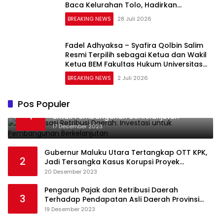
Baca Kelurahan Tolo, Hadirkan
CAKRAWALA sebagai Pusat Literasi
BREAKING NEWS
28 Juli 2026
Masyarakat
Fadel Adhyaksa – Syafira Qolbin Salim
Resmi Terpilih sebagai Ketua dan Wakil
Ketua BEM Fakultas Hukum Universitas
Jambi Periode 2026–2027
BREAKING NEWS
2 Juli 2026
Pos Populer
Optimalisasi Retribusi Daerah: Investasi
1
untuk Pembangunan Berkelanjutan
17 Desember 2023
Gubernur Maluku Utara Tertangkap OTT KPK,
2
Jadi Tersangka Kasus Korupsi Proyek
Pengadaan Barang dan Jasa
20 Desember 2023
Pengaruh Pajak dan Retribusi Daerah
3
Terhadap Pendapatan Asli Daerah Provinsi
Jambi
19 Desember 2023