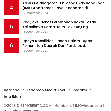
Kasus Pelanggaran Izin Mendirikan Bangunan
4
(IMB) Apartemen Royal Kedhaton di
Yogyakarta
19 Desember 2023
Viral, Aksi Nekat Perempuan Bakar Ijazah
5
Kekasihnya Karna Helm Tak Kunjung
Dikembalikan
18 Desember 2023
Upaya Konsilidasi Tanah Dalam Tugas
6
Pemerintah Daerah Dan Partisipasi
Masyarakat
19 Desember 2023
Beranda
Pedoman Media Siber
Redaksi
Info Iklan
©2023 DISTRIKBERITA.COM | Member of IMO-Indonesia |
All Rights Reserved