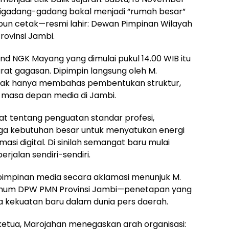
 digadang-gadang bakal menjadi “rumah besar”
un cetak—resmi lahir: Dewan Pimpinan Wilayah
ovinsi Jambi.
and NGK Mayang yang dimulai pukul 14.00 WIB itu
rat gagasan. Dipimpin langsung oleh M.
tidak hanya membahas pembentukan struktur,
 masa depan media di Jambi.
at tentang penguatan standar profesi,
ingga kebutuhan besar untuk menyatukan energi
asi digital. Di sinilah semangat baru mulai
erjalan sendiri-sendiri.
h pimpinan media secara aklamasi menunjuk M.
 Umum DPW PMN Provinsi Jambi—penetapan yang
nya kekuatan baru dalam dunia pers daerah.
etua, Marojahan menegaskan arah organisasi: