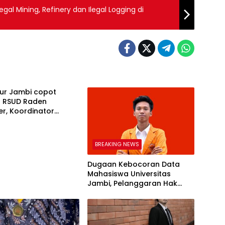
egal Mining, Refinery dan Ilegal Logging di
ur Jambi copot
r RSUD Raden
r, Koordinator
 Aliansi Mahasiswa
ara (AMAN) Jambi
ak Gubernur Jambi
BREAKING NEWS
luasi Wakil Direktur
 Pelayanan
Dugaan Kebocoran Data
Mahasiswa Universitas
Jambi, Pelanggaran Hak
Konstitusional dan Kelalaian
Struktural yang Tak Bisa
Dimaafkan