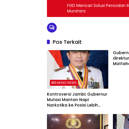
FGD Mencari Solusi Persoalan Il
Muratara
Pos Terkait
Gubern
direktu
Mattahe
Wilayah
Nusant
mendes
BREAKING NEWS
mengeva
Bidang
Kontroversi Jambi: Gubernur
Mutasi Mantan Napi
Narkotika ke Posisi Lebih
Tinggi, Langgar UU ASN?