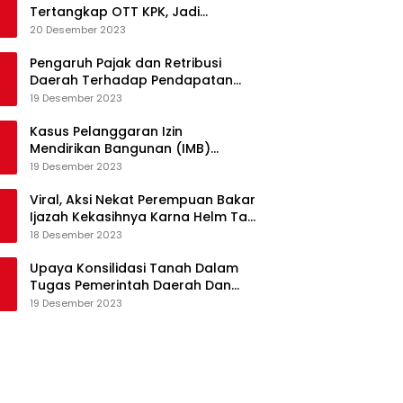
Tertangkap OTT KPK, Jadi
Tersangka Kasus Korupsi Proyek
20 Desember 2023
Pengadaan Barang dan Jasa
Pengaruh Pajak dan Retribusi
Daerah Terhadap Pendapatan
Asli Daerah Provinsi Jambi
19 Desember 2023
Kasus Pelanggaran Izin
Mendirikan Bangunan (IMB)
Apartemen Royal Kedhaton di
19 Desember 2023
Yogyakarta
Viral, Aksi Nekat Perempuan Bakar
Ijazah Kekasihnya Karna Helm Tak
Kunjung Dikembalikan
18 Desember 2023
Upaya Konsilidasi Tanah Dalam
Tugas Pemerintah Daerah Dan
Partisipasi Masyarakat
19 Desember 2023