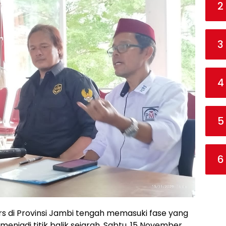
2
3
4
5
6
ers di Provinsi Jambi tengah memasuki fase yang
 menjadi titik balik sejarah. Sabtu, 15 November