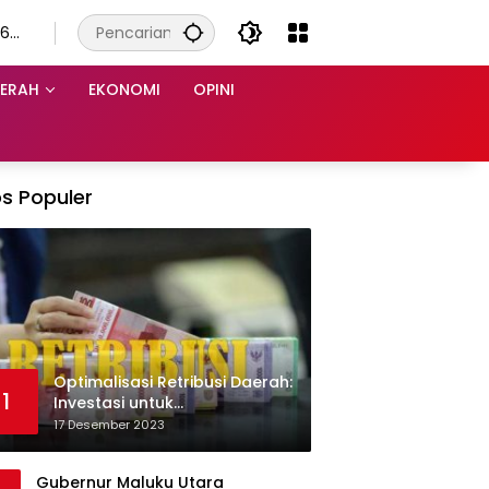
 6
s
ERAH
EKONOMI
OPINI
s Populer
Optimalisasi Retribusi Daerah:
1
Investasi untuk
Pembangunan Berkelanjutan
17 Desember 2023
Gubernur Maluku Utara