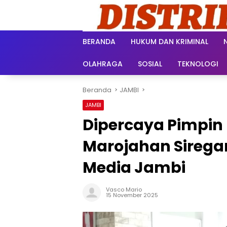
Langsung
ke
konten
BERANDA
HUKUM DAN KRIMINAL
OLAHRAGA
SOSIAL
TEKNOLOGI
Beranda
JAMBI
JAMBI
Dipercaya Pimpin
Marojahan Sirega
Media Jambi
Vasco Mario
15 November 2025