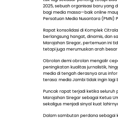
2025, sebuah organisasi baru yang
bagi media massa—baik online maup
Persatuan Media Nusantara (PMN) Pr
Rapat konsolidasi di Komplek Citral
berlangsung hangat, dinamis, dan sa
Marojahan Siregar, pertemuan ini 
tetapi juga merumuskan arah besar
Obrolan demi obrolan mengalir cep
peningkatan kualitas jurnalistik, h
media di tengah derasnya arus inform
terasa: media Jambi tidak ingin lagi b
Puncak rapat terjadi ketika seluru
Marojahan Siregar sebagai Ketua
sekaligus menjadi sinyal kuat lahir
Dalam sambutan perdana sebagai k