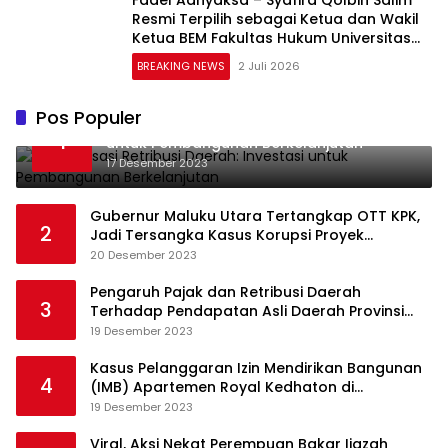
Resmi Terpilih sebagai Ketua dan Wakil
Ketua BEM Fakultas Hukum Universitas
Jambi Periode 2026–2027
BREAKING NEWS
2 Juli 2026
Pos Populer
Optimalisasi Retribusi Daerah: Investasi
1
untuk Pembangunan Berkelanjutan
17 Desember 2023
Gubernur Maluku Utara Tertangkap OTT KPK,
2
Jadi Tersangka Kasus Korupsi Proyek
Pengadaan Barang dan Jasa
20 Desember 2023
Pengaruh Pajak dan Retribusi Daerah
3
Terhadap Pendapatan Asli Daerah Provinsi
Jambi
19 Desember 2023
Kasus Pelanggaran Izin Mendirikan Bangunan
4
(IMB) Apartemen Royal Kedhaton di
Yogyakarta
19 Desember 2023
Viral, Aksi Nekat Perempuan Bakar Ijazah