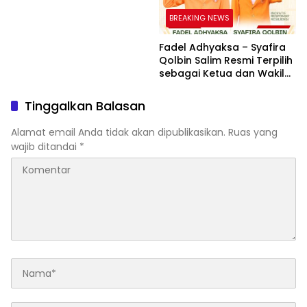
Taman Baca Kelurahan
Tolo, Hadirkan CAKRAWALA
BREAKING NEWS
sebagai Pusat Literasi
Masyarakat
Fadel Adhyaksa – Syafira
Qolbin Salim Resmi Terpilih
sebagai Ketua dan Wakil
Ketua BEM Fakultas Hukum
Universitas Jambi Periode
Tinggalkan Balasan
2026–2027
Alamat email Anda tidak akan dipublikasikan.
Ruas yang
wajib ditandai
*