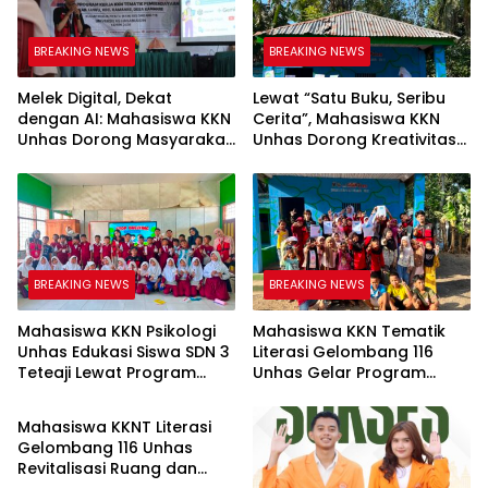
BREAKING NEWS
BREAKING NEWS
Melek Digital, Dekat
Lewat “Satu Buku, Seribu
dengan AI: Mahasiswa KKN
Cerita”, Mahasiswa KKN
Unhas Dorong Masyarakat
Unhas Dorong Kreativitas
Kamanre Menjadi Warga
Menulis Anak di Kelurahan
Digital yang Cerdas dan
Tolo
Adaptif
BREAKING NEWS
BREAKING NEWS
Mahasiswa KKN Psikologi
Mahasiswa KKN Tematik
Unhas Edukasi Siswa SDN 3
Literasi Gelombang 116
Teteaji Lewat Program
Unhas Gelar Program
BREAKING NEWS
“Berani Baik”, Bangun
AKSARA, Tumbuhkan Minat
Keberanian Lawan Bullying
Baca Anak Melalui
Mahasiswa KKNT Literasi
Membaca Nyaring
Gelombang 116 Unhas
Revitalisasi Ruang dan