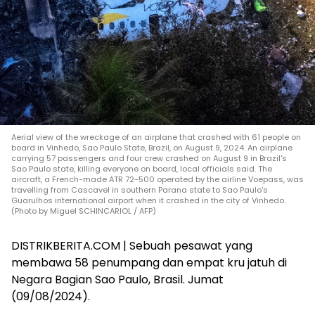
Aerial view of the wreckage of an airplane that crashed with 61 people on
board in Vinhedo, Sao Paulo State, Brazil, on August 9, 2024. An airplane
carrying 57 passengers and four crew crashed on August 9 in Brazil's
Sao Paulo state, killing everyone on board, local officials said. The
aircraft, a French-made ATR 72-500 operated by the airline Voepass, was
travelling from Cascavel in southern Parana state to Sao Paulo's
Guarulhos international airport when it crashed in the city of Vinhedo.
(Photo by Miguel SCHINCARIOL / AFP)
DISTRIKBERITA.COM | Sebuah pesawat yang
membawa 58 penumpang dan empat kru jatuh di
Negara Bagian Sao Paulo, Brasil. Jumat
(09/08/2024).