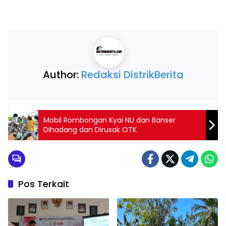
Author:
Redaksi DistrikBerita
Mobil Rombongan Kyai NU dan Banser
Dihadang dan Dirusak OTK
Pos Terkait