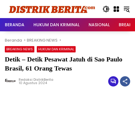
Langsung
ke
konten
BERANDA
HUKUM DAN KRIMINAL
NASIONAL
BREAKI
Beranda
BREAKING NEWS
BREAKING NEWS
HUKUM DAN KRIMINAL
Detik – Detik Pesawat Jatuh di Sao Paulo
Brasil, 61 Orang Tewas
Redaksi DistrikBerita
10 Agustus 2024