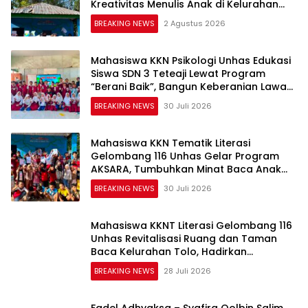
Kreativitas Menulis Anak di Kelurahan
Tolo
BREAKING NEWS
2 Agustus 2026
Mahasiswa KKN Psikologi Unhas Edukasi
Siswa SDN 3 Teteaji Lewat Program
“Berani Baik”, Bangun Keberanian Lawan
Bullying
BREAKING NEWS
30 Juli 2026
Mahasiswa KKN Tematik Literasi
Gelombang 116 Unhas Gelar Program
AKSARA, Tumbuhkan Minat Baca Anak
Melalui Membaca Nyaring
BREAKING NEWS
30 Juli 2026
Mahasiswa KKNT Literasi Gelombang 116
Unhas Revitalisasi Ruang dan Taman
Baca Kelurahan Tolo, Hadirkan
CAKRAWALA sebagai Pusat Literasi
BREAKING NEWS
28 Juli 2026
Masyarakat
Fadel Adhyaksa – Syafira Qolbin Salim