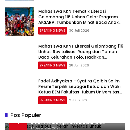
Mahasiswa KKN Tematik Literasi
Gelombang 116 Unhas Gelar Program
AKSARA, Tumbuhkan Minat Baca Anak
Melalui Membaca Nyaring
BREAKING NEWS
30 Juli 2026
Mahasiswa KKNT Literasi Gelombang 116
Unhas Revitalisasi Ruang dan Taman
Baca Kelurahan Tolo, Hadirkan
CAKRAWALA sebagai Pusat Literasi
BREAKING NEWS
28 Juli 2026
Masyarakat
Fadel Adhyaksa – Syafira Qolbin Salim
Resmi Terpilih sebagai Ketua dan Wakil
Ketua BEM Fakultas Hukum Universitas
Jambi Periode 2026–2027
BREAKING NEWS
2 Juli 2026
Pos Populer
Optimalisasi Retribusi Daerah: Investasi
1
untuk Pembangunan Berkelanjutan
17 Desember 2023