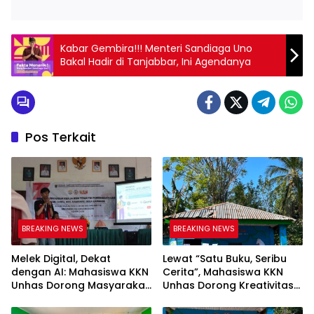
Kabar Gembira!!! Menteri Sandiaga Uno
Bakal Hadir di Tanjabbar, Ini Agendanya
Pos Terkait
BREAKING NEWS
BREAKING NEWS
Melek Digital, Dekat
Lewat “Satu Buku, Seribu
dengan AI: Mahasiswa KKN
Cerita”, Mahasiswa KKN
Unhas Dorong Masyarakat
Unhas Dorong Kreativitas
Kamanre Menjadi Warga
Menulis Anak di Kelurahan
Digital yang Cerdas dan
Tolo