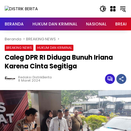
Langsung
ke
konten
BERANDA
HUKUM DAN KRIMINAL
NASIONAL
BREAKI
Beranda
BREAKING NEWS
BREAKING NEWS
HUKUM DAN KRIMINAL
Caleg DPR RI Diduga Bunuh Iriana
Karena Cinta Segitiga
Redaksi DistrikBerita
8 Maret 2024