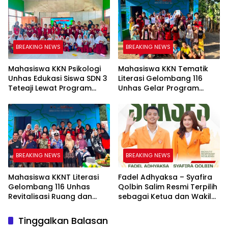
Adaptif
BREAKING NEWS
BREAKING NEWS
Mahasiswa KKN Psikologi
Mahasiswa KKN Tematik
Unhas Edukasi Siswa SDN 3
Literasi Gelombang 116
Teteaji Lewat Program
Unhas Gelar Program
“Berani Baik”, Bangun
AKSARA, Tumbuhkan Minat
Keberanian Lawan Bullying
Baca Anak Melalui
Membaca Nyaring
BREAKING NEWS
BREAKING NEWS
Mahasiswa KKNT Literasi
Fadel Adhyaksa – Syafira
Gelombang 116 Unhas
Qolbin Salim Resmi Terpilih
Revitalisasi Ruang dan
sebagai Ketua dan Wakil
Taman Baca Kelurahan
Ketua BEM Fakultas Hukum
Tolo, Hadirkan CAKRAWALA
Universitas Jambi Periode
Tinggalkan Balasan
sebagai Pusat Literasi
2026–2027