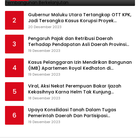
Gubernur Maluku Utara Tertangkap OTT KPK,
2
Jadi Tersangka Kasus Korupsi Proyek
Pengadaan Barang dan Jasa
20 Desember 2023
Pengaruh Pajak dan Retribusi Daerah
3
Terhadap Pendapatan Asli Daerah Provinsi
Jambi
19 Desember 2023
Kasus Pelanggaran Izin Mendirikan Bangunan
4
(IMB) Apartemen Royal Kedhaton di
Yogyakarta
19 Desember 2023
Viral, Aksi Nekat Perempuan Bakar Ijazah
5
Kekasihnya Karna Helm Tak Kunjung
Dikembalikan
18 Desember 2023
Upaya Konsilidasi Tanah Dalam Tugas
6
Pemerintah Daerah Dan Partisipasi
Masyarakat
19 Desember 2023