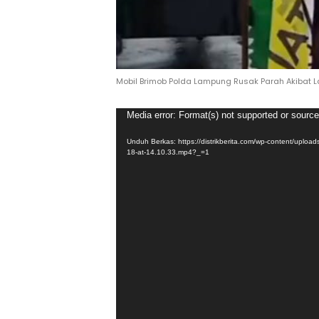
Mobil Brimob Polda Lampung Rusak Parah Akibat 
Pemutar
Media error: Format(s) not supported or source
Video
Unduh Berkas: https://distrikberita.com/wp-content/uplo
18-at-14.10.33.mp4?_=1