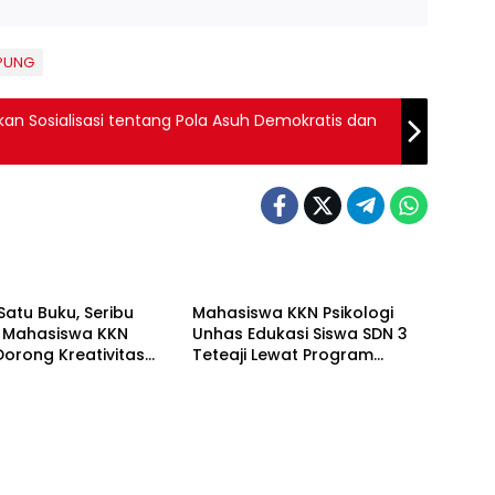
PUNG
an Sosialisasi tentang Pola Asuh Demokratis dan
NG NEWS
BREAKING NEWS
Satu Buku, Seribu
Mahasiswa KKN Psikologi
, Mahasiswa KKN
Unhas Edukasi Siswa SDN 3
orong Kreativitas
Teteaji Lewat Program
 Anak di Kelurahan
“Berani Baik”, Bangun
Keberanian Lawan Bullying