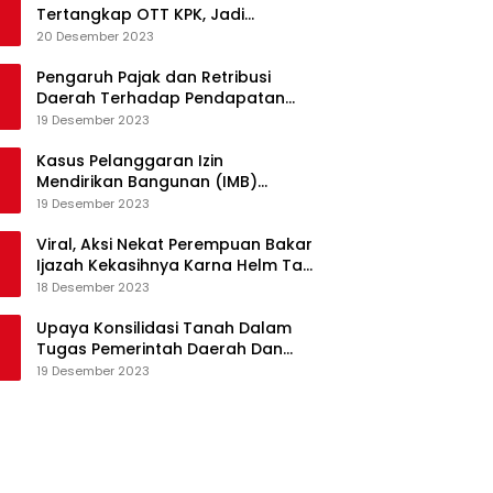
Tertangkap OTT KPK, Jadi
Tersangka Kasus Korupsi Proyek
20 Desember 2023
Pengadaan Barang dan Jasa
Pengaruh Pajak dan Retribusi
Daerah Terhadap Pendapatan
Asli Daerah Provinsi Jambi
19 Desember 2023
Kasus Pelanggaran Izin
Mendirikan Bangunan (IMB)
Apartemen Royal Kedhaton di
19 Desember 2023
Yogyakarta
Viral, Aksi Nekat Perempuan Bakar
Ijazah Kekasihnya Karna Helm Tak
Kunjung Dikembalikan
18 Desember 2023
Upaya Konsilidasi Tanah Dalam
Tugas Pemerintah Daerah Dan
Partisipasi Masyarakat
19 Desember 2023