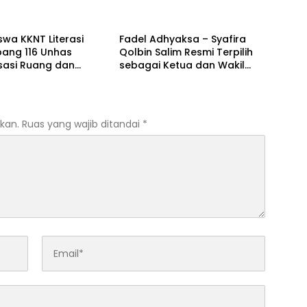
NG NEWS
BREAKING NEWS
wa KKNT Literasi
Fadel Adhyaksa – Syafira
ang 116 Unhas
Qolbin Salim Resmi Terpilih
isasi Ruang dan
sebagai Ketua dan Wakil
Baca Kelurahan Tolo,
Ketua BEM Fakultas Hukum
an CAKRAWALA
Universitas Jambi Periode
 Pusat Literasi
2026–2027
akat
kan.
Ruas yang wajib ditandai
*