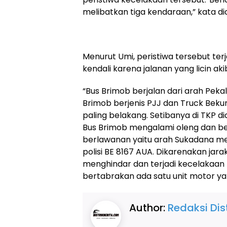
melibatkan tiga kendaraan,” kata dia
Menurut Umi, peristiwa tersebut ter
kendali karena jalanan yang licin aki
“Bus Brimob berjalan dari arah Pek
Brimob berjenis PJJ dan Truck Beku
paling belakang. Setibanya di TKP di
Bus Brimob mengalami oleng dan ber
berlawanan yaitu arah Sukadana m
polisi BE 8167 AUA. Dikarenakan jar
menghindar dan terjadi kecelakaan
bertabrakan ada satu unit motor y
Author:
Redaksi Dist