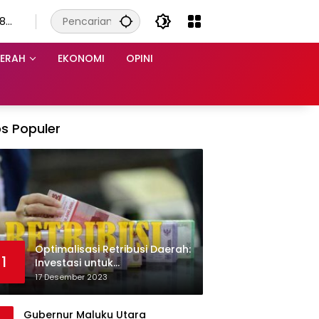
 8
s
ERAH
EKONOMI
OPINI
s Populer
Optimalisasi Retribusi Daerah:
1
Investasi untuk
Pembangunan Berkelanjutan
17 Desember 2023
Gubernur Maluku Utara