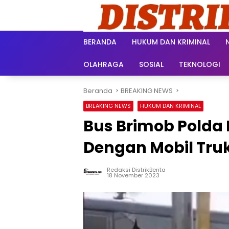
Langsung
ke
konten
BERANDA
HUKUM DAN KRIMINAL
OLAHRAGA
SOSIAL
TEKNOLOGI
Beranda
BREAKING NEWS
BREAKING NEWS
HUKUM DAN KRIMINAL
Bus Brimob Pold
Dengan Mobil Truk
Redaksi DistrikBerita
18 November 2023