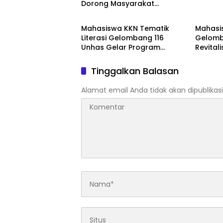
Dorong Masyarakat
BREAKING NEWS
BREAKI
Kamanre Menjadi Warga
Digital yang Cerdas dan
Mahasiswa KKN Tematik
Mahasis
Adaptif
Literasi Gelombang 116
Gelomb
Unhas Gelar Program
Revital
AKSARA, Tumbuhkan Minat
Taman 
Baca Anak Melalui Membaca
Hadirk
Tinggalkan Balasan
Nyaring
sebagai
Masyar
Alamat email Anda tidak akan dipublikasi