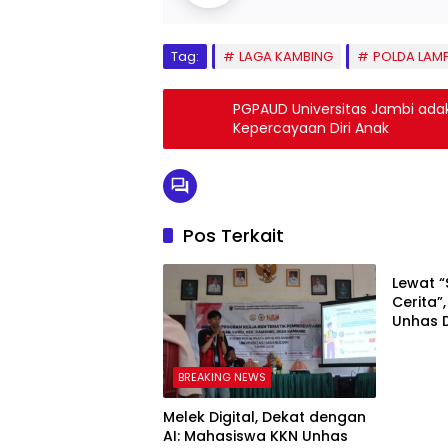
Tag:
LAGA KAMBING
POLDA LAM
PGPAUD Universitas Jambi adak
Kepercayaan Diri Anak
Pos Terkait
BREAKI
Lewat “
Cerita”
Unhas D
Menulis
Tolo
BREAKING NEWS
Melek Digital, Dekat dengan
AI: Mahasiswa KKN Unhas