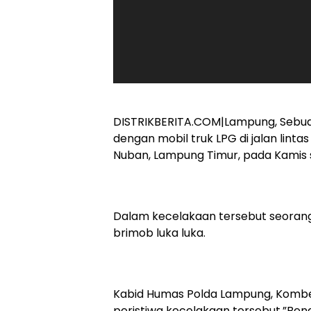
DISTRIKBERITA.COM|Lampung, Sebua
dengan mobil truk LPG di jalan lin
Nuban, Lampung Timur, pada Kamis se
Dalam kecelakaan tersebut seorang
brimob luka luka.
Kabid Humas Polda Lampung, Kombes
peristiwa kecelakaan tersebut.”Bena