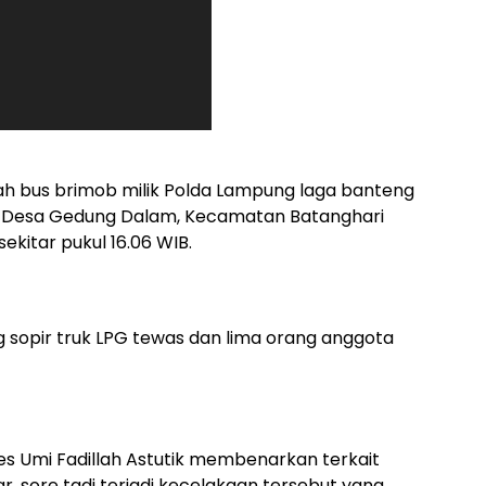
h bus brimob milik Polda Lampung laga banteng
tas Desa Gedung Dalam, Kecamatan Batanghari
kitar pukul 16.06 WIB.
 sopir truk LPG tewas dan lima orang anggota
 Umi Fadillah Astutik membenarkan terkait
r, sore tadi terjadi kecelakaan tersebut yang