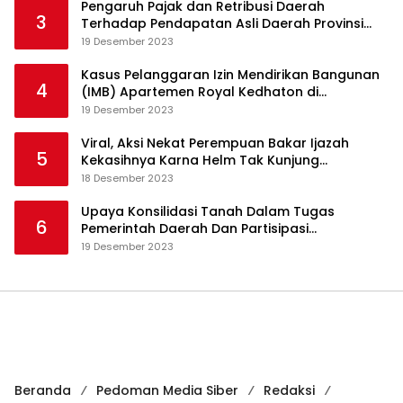
Pengaruh Pajak dan Retribusi Daerah
3
Terhadap Pendapatan Asli Daerah Provinsi
Jambi
19 Desember 2023
Kasus Pelanggaran Izin Mendirikan Bangunan
4
(IMB) Apartemen Royal Kedhaton di
Yogyakarta
19 Desember 2023
Viral, Aksi Nekat Perempuan Bakar Ijazah
5
Kekasihnya Karna Helm Tak Kunjung
Dikembalikan
18 Desember 2023
Upaya Konsilidasi Tanah Dalam Tugas
6
Pemerintah Daerah Dan Partisipasi
Masyarakat
19 Desember 2023
Beranda
Pedoman Media Siber
Redaksi