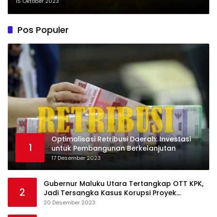
15 Oktober 2023
Pos Populer
Optimalisasi Retribusi Daerah: Investasi
1
untuk Pembangunan Berkelanjutan
17 Desember 2023
Gubernur Maluku Utara Tertangkap OTT KPK,
2
Jadi Tersangka Kasus Korupsi Proyek
Pengadaan Barang dan Jasa
20 Desember 2023