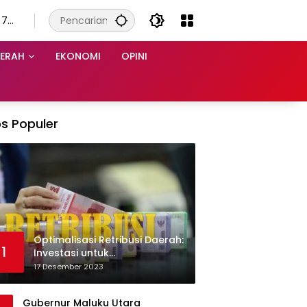
 7
s
ERAH
EKONOMI
OPINI
s Populer
Optimalisasi Retribusi Daerah:
1
Investasi untuk
Pembangunan Berkelanjutan
17 Desember 2023
Gubernur Maluku Utara