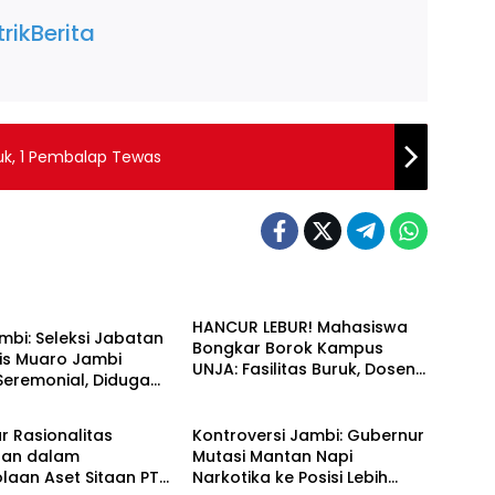
rikBerita
uk, 1 Pembalap Tewas
NG NEWS
HANCUR LEBUR! Mahasiswa
bi: Seleksi Jabatan
Bongkar Borok Kampus
is Muaro Jambi
UNJA: Fasilitas Buruk, Dosen
Seremonial, Diduga
Diduga Cabuli Mahasiswi
DAN KRIMINAL
BREAKING NEWS
promi Politik!
 Rasionalitas
Kontroversi Jambi: Gubernur
aan dalam
Mutasi Mantan Napi
laan Aset Sitaan PT
Narkotika ke Posisi Lebih