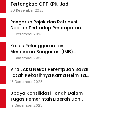
Tertangkap OTT KPK, Jadi
Tersangka Kasus Korupsi Proyek
20 Desember 2023
Pengadaan Barang dan Jasa
Pengaruh Pajak dan Retribusi
Daerah Terhadap Pendapatan
Asli Daerah Provinsi Jambi
19 Desember 2023
Kasus Pelanggaran Izin
Mendirikan Bangunan (IMB)
Apartemen Royal Kedhaton di
19 Desember 2023
Yogyakarta
Viral, Aksi Nekat Perempuan Bakar
Ijazah Kekasihnya Karna Helm Tak
Kunjung Dikembalikan
18 Desember 2023
Upaya Konsilidasi Tanah Dalam
Tugas Pemerintah Daerah Dan
Partisipasi Masyarakat
19 Desember 2023