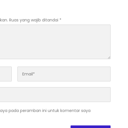
Tinggi, Langgar UU ASN?
kan.
Ruas yang wajib ditandai
*
saya pada peramban ini untuk komentar saya