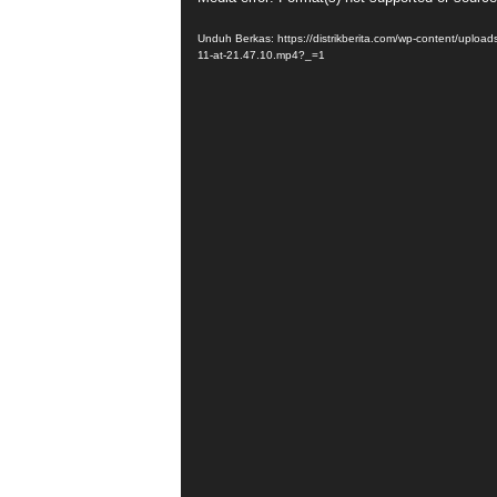
Video
Unduh Berkas: https://distrikberita.com/wp-content/uplo
11-at-21.47.10.mp4?_=1