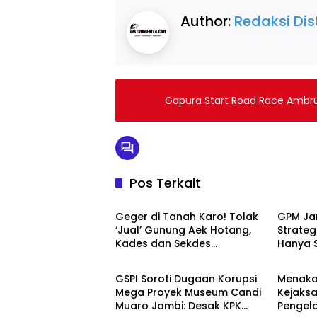
Author:
Redaksi Dist
Gapura Start Road Race Ambr
Pos Terkait
DAERAH
BREAKI
Geger di Tanah Karo! Tolak
GPM Jam
‘Jual’ Gunung Aek Hotang,
Strateg
Kades dan Sekdes
Hanya 
BREAKING NEWS
HUKUM 
Pangambatan Justru
Ada Kom
Dipenjarakan?
GSPI Soroti Dugaan Korupsi
Menakar
Mega Proyek Museum Candi
Kejaks
Muaro Jambi: Desak KPK
Pengelo