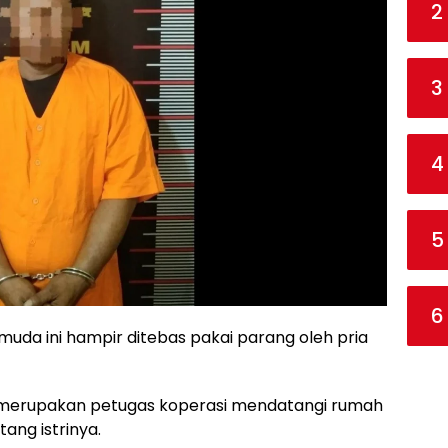
2
3
4
5
6
da ini hampir ditebas pakai parang oleh pria
g merupakan petugas koperasi mendatangi rumah
tang istrinya.