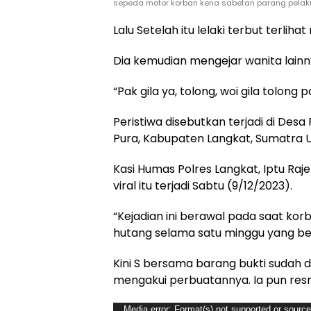
sepeda motor korban kena sabetan parang pelak
Lalu Setelah itu lelaki terbut terli
Dia kemudian mengejar wanita lain
“Pak gila ya, tolong, woi gila tolong
Peristiwa disebutkan terjadi di De
Pura, Kabupaten Langkat, Sumatra U
Kasi Humas Polres Langkat, Iptu Ra
viral itu terjadi Sabtu (9/12/2023).
“Kejadian ini berawal pada saat ko
hutang selama satu minggu yang belu
Kini S bersama barang bukti sudah 
mengakui perbuatannya. Ia pun res
Pemutar
Media error: Format(s) not supported or source