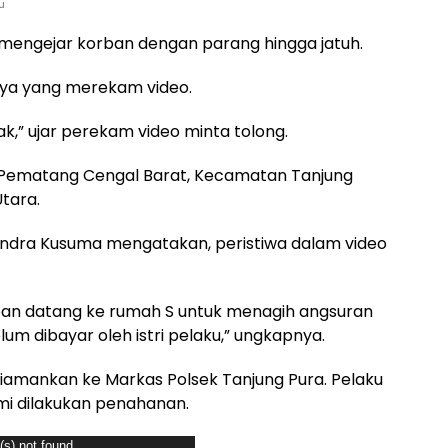
u
hat mengejar korban dengan parang hingga jatuh.
nya yang merekam video.
 pak,” ujar perekam video minta tolong.
sa Pematang Cengal Barat, Kecamatan Tanjung
tara.
jendra Kusuma mengatakan, peristiwa dalam video
rban datang ke rumah S untuk menagih angsuran
m dibayar oleh istri pelaku,” ungkapnya.
diamankan ke Markas Polsek Tanjung Pura. Pelaku
mi dilakukan penahanan.
(s) not found