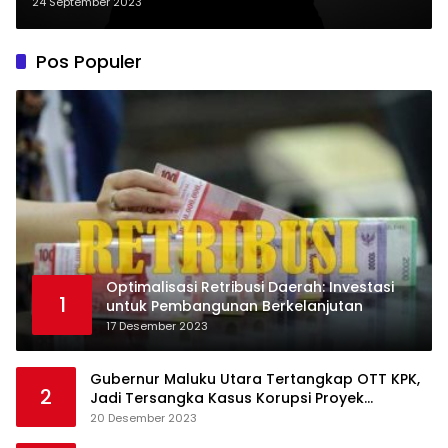
Kepala Masyarakat Saat Eksekusi
24 September 2023
PT BSA Lampung Tengah
Pos Populer
Optimalisasi Retribusi Daerah: Investasi
1
untuk Pembangunan Berkelanjutan
17 Desember 2023
Gubernur Maluku Utara Tertangkap OTT KPK,
2
Jadi Tersangka Kasus Korupsi Proyek
Pengadaan Barang dan Jasa
20 Desember 2023