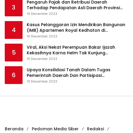
Pengaruh Pajak dan Retribusi Daerah
3
Terhadap Pendapatan Asli Daerah Provinsi
Jambi
19 Desember 2023
Kasus Pelanggaran Izin Mendirikan Bangunan
4
(IMB) Apartemen Royal Kedhaton di
Yogyakarta
19 Desember 2023
Viral, Aksi Nekat Perempuan Bakar Ijazah
5
Kekasihnya Karna Helm Tak Kunjung
Dikembalikan
18 Desember 2023
Upaya Konsilidasi Tanah Dalam Tugas
6
Pemerintah Daerah Dan Partisipasi
Masyarakat
19 Desember 2023
Beranda
Pedoman Media Siber
Redaksi