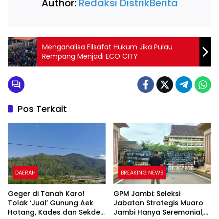
Author:
Redaksi DistrikBerita
Menganalisa Filsafat Hukum Jika Pulau
Rempang Menjadi ECO CITY
Pos Terkait
DAERAH
BREAKING NEWS
Geger di Tanah Karo!
GPM Jambi: Seleksi
Tolak ‘Jual’ Gunung Aek
Jabatan Strategis Muaro
Hotang, Kades dan Sekdes
Jambi Hanya Seremonial,