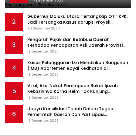
17 Desember 2023
Gubernur Maluku Utara Tertangkap OTT KPK,
2
Jadi Tersangka Kasus Korupsi Proyek
Pengadaan Barang dan Jasa
20 Desember 2023
Pengaruh Pajak dan Retribusi Daerah
3
Terhadap Pendapatan Asli Daerah Provinsi
Jambi
19 Desember 2023
Kasus Pelanggaran Izin Mendirikan Bangunan
4
(IMB) Apartemen Royal Kedhaton di
Yogyakarta
19 Desember 2023
Viral, Aksi Nekat Perempuan Bakar Ijazah
5
Kekasihnya Karna Helm Tak Kunjung
Dikembalikan
18 Desember 2023
Upaya Konsilidasi Tanah Dalam Tugas
6
Pemerintah Daerah Dan Partisipasi
Masyarakat
19 Desember 2023