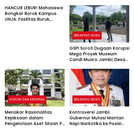
Pangambatan Justru
Diduga Ada Kompromi
Dipenjarakan?
Politik!
HANCUR LEBUR! Mahasiswa
Bongkar Borok Kampus
UNJA: Fasilitas Buruk,
Dosen Diduga Cabuli
Mahasiswi
BREAKING NEWS
GSPI Soroti Dugaan Korupsi
Mega Proyek Museum
Candi Muaro Jambi: Desak
KPK Turun Tangan, Soroti
Peran Kepala Balai
HUKUM DAN KRIMINAL
BREAKING NEWS
Menakar Rasionalitas
Kontroversi Jambi:
Kejaksaan dalam
Gubernur Mutasi Mantan
Pengelolaan Aset Sitaan PT
Napi Narkotika ke Posisi
PAL
Lebih Tinggi, Langgar UU