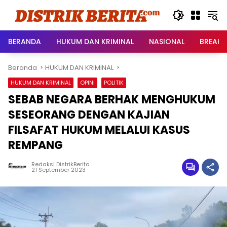
Langsung
ke
konten
BERANDA
HUKUM DAN KRIMINAL
NASIONAL
BREAKI
Beranda
HUKUM DAN KRIMINAL
HUKUM DAN KRIMINAL
OPINI
POLITIK
SEBAB NEGARA BERHAK MENGHUKUM
SESEORANG DENGAN KAJIAN
FILSAFAT HUKUM MELALUI KASUS
REMPANG
Redaksi DistrikBerita
21 September 2023