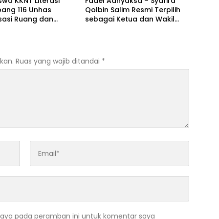
wa KKNT Literasi
Fadel Adhyaksa – Syafira
ang 116 Unhas
Qolbin Salim Resmi Terpilih
isasi Ruang dan
sebagai Ketua dan Wakil
Baca Kelurahan Tolo,
Ketua BEM Fakultas Hukum
an CAKRAWALA
Universitas Jambi Periode
 Pusat Literasi
2026–2027
akat
kan.
Ruas yang wajib ditandai
*
saya pada peramban ini untuk komentar saya