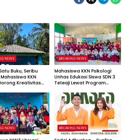
NG NEWS
BREAKING NEWS
Satu Buku, Seribu
Mahasiswa KKN Psikologi
, Mahasiswa KKN
Unhas Edukasi Siswa SDN 3
orong Kreativitas
Teteaji Lewat Program
 Anak di Kelurahan
“Berani Baik”, Bangun
Keberanian Lawan Bullying
NG NEWS
BREAKING NEWS