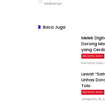
berikutnya.
Baca Juga
Melek Digi
Dorong Mas
yang Cerda
BREAKING NEWS
Kamanre, Luwu, 
Lewat “Sat
Unhas Doro
Tolo
BREAKING NEWS
Jeneponto, 29 Ju