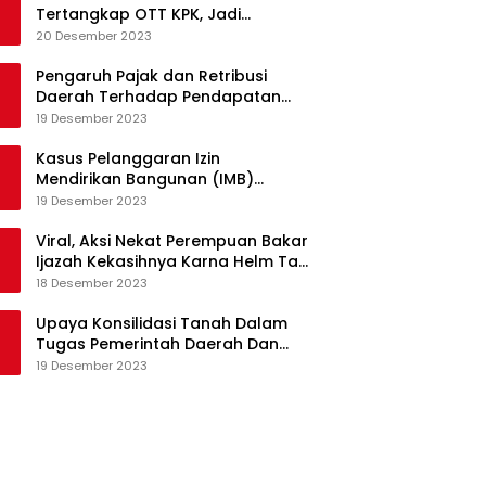
Tertangkap OTT KPK, Jadi
Tersangka Kasus Korupsi Proyek
20 Desember 2023
Pengadaan Barang dan Jasa
Pengaruh Pajak dan Retribusi
Daerah Terhadap Pendapatan
Asli Daerah Provinsi Jambi
19 Desember 2023
Kasus Pelanggaran Izin
Mendirikan Bangunan (IMB)
Apartemen Royal Kedhaton di
19 Desember 2023
Yogyakarta
Viral, Aksi Nekat Perempuan Bakar
Ijazah Kekasihnya Karna Helm Tak
Kunjung Dikembalikan
18 Desember 2023
Upaya Konsilidasi Tanah Dalam
Tugas Pemerintah Daerah Dan
Partisipasi Masyarakat
19 Desember 2023