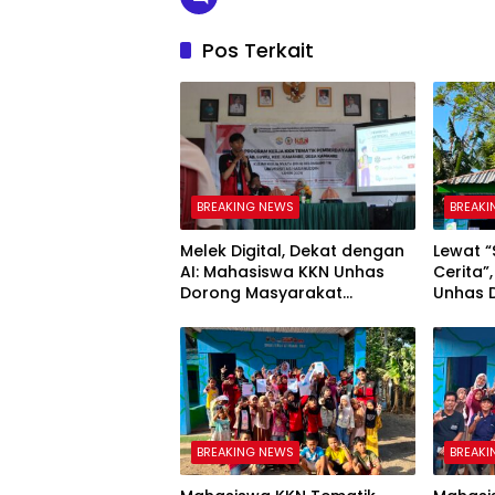
Pos Terkait
BREAKING NEWS
BREAKI
Melek Digital, Dekat dengan
Lewat “
AI: Mahasiswa KKN Unhas
Cerita”
Dorong Masyarakat
Unhas D
Kamanre Menjadi Warga
Menulis
Digital yang Cerdas dan
Tolo
Adaptif
BREAKING NEWS
BREAKI