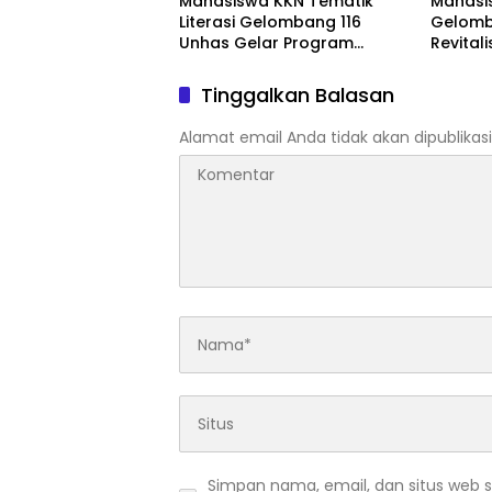
Mahasiswa KKN Tematik
Mahasis
Literasi Gelombang 116
Gelomb
Unhas Gelar Program
Revital
AKSARA, Tumbuhkan Minat
Taman 
Baca Anak Melalui Membaca
Hadirk
Tinggalkan Balasan
Nyaring
sebagai
Masyar
Alamat email Anda tidak akan dipublikasi
Simpan nama, email, dan situs web 