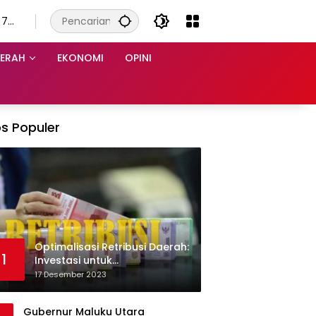
 7
s
ERAH
EKONOMI
OPINI
s Populer
Optimalisasi Retribusi Daerah:
1
Investasi untuk
Pembangunan Berkelanjutan
17 Desember 2023
Gubernur Maluku Utara