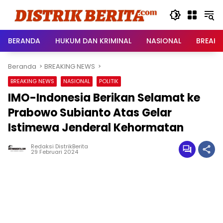
Langsung
ke
konten
BERANDA
HUKUM DAN KRIMINAL
NASIONAL
BREAKI
Beranda
BREAKING NEWS
BREAKING NEWS
NASIONAL
POLITIK
IMO-Indonesia Berikan Selamat ke
Prabowo Subianto Atas Gelar
Istimewa Jenderal Kehormatan
Redaksi DistrikBerita
29 Februari 2024