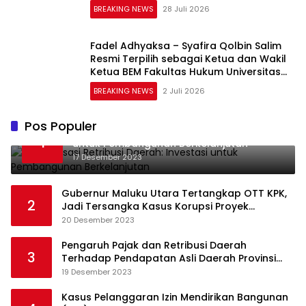
CAKRAWALA sebagai Pusat Literasi
BREAKING NEWS
28 Juli 2026
Masyarakat
Fadel Adhyaksa – Syafira Qolbin Salim
Resmi Terpilih sebagai Ketua dan Wakil
Ketua BEM Fakultas Hukum Universitas
Jambi Periode 2026–2027
BREAKING NEWS
2 Juli 2026
Pos Populer
Optimalisasi Retribusi Daerah: Investasi
1
untuk Pembangunan Berkelanjutan
17 Desember 2023
Gubernur Maluku Utara Tertangkap OTT KPK,
2
Jadi Tersangka Kasus Korupsi Proyek
Pengadaan Barang dan Jasa
20 Desember 2023
Pengaruh Pajak dan Retribusi Daerah
3
Terhadap Pendapatan Asli Daerah Provinsi
Jambi
19 Desember 2023
Kasus Pelanggaran Izin Mendirikan Bangunan