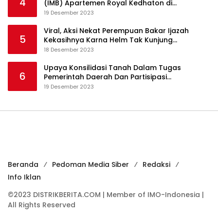
4
(IMB) Apartemen Royal Kedhaton di
Yogyakarta
19 Desember 2023
Viral, Aksi Nekat Perempuan Bakar Ijazah
5
Kekasihnya Karna Helm Tak Kunjung
Dikembalikan
18 Desember 2023
Upaya Konsilidasi Tanah Dalam Tugas
6
Pemerintah Daerah Dan Partisipasi
Masyarakat
19 Desember 2023
Beranda
Pedoman Media Siber
Redaksi
Info Iklan
©2023 DISTRIKBERITA.COM | Member of IMO-Indonesia |
All Rights Reserved