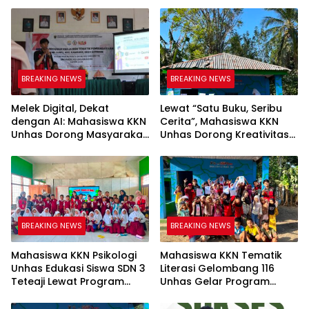
BREAKING NEWS
BREAKING NEWS
Melek Digital, Dekat
Lewat “Satu Buku, Seribu
dengan AI: Mahasiswa KKN
Cerita”, Mahasiswa KKN
Unhas Dorong Masyarakat
Unhas Dorong Kreativitas
Kamanre Menjadi Warga
Menulis Anak di Kelurahan
Digital yang Cerdas dan
Tolo
Adaptif
BREAKING NEWS
BREAKING NEWS
Mahasiswa KKN Psikologi
Mahasiswa KKN Tematik
Unhas Edukasi Siswa SDN 3
Literasi Gelombang 116
Teteaji Lewat Program
Unhas Gelar Program
“Berani Baik”, Bangun
AKSARA, Tumbuhkan Minat
Keberanian Lawan Bullying
Baca Anak Melalui