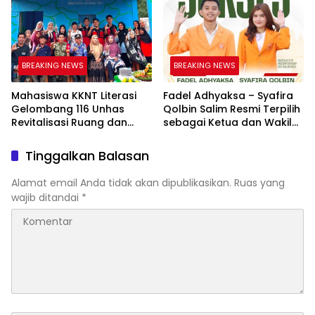
Membaca Nyaring
BREAKING NEWS
BREAKING NEWS
Mahasiswa KKNT Literasi
Fadel Adhyaksa – Syafira
Gelombang 116 Unhas
Qolbin Salim Resmi Terpilih
Revitalisasi Ruang dan
sebagai Ketua dan Wakil
Taman Baca Kelurahan
Ketua BEM Fakultas Hukum
Tolo, Hadirkan CAKRAWALA
Universitas Jambi Periode
Tinggalkan Balasan
sebagai Pusat Literasi
2026–2027
Masyarakat
Alamat email Anda tidak akan dipublikasikan.
Ruas yang
wajib ditandai
*